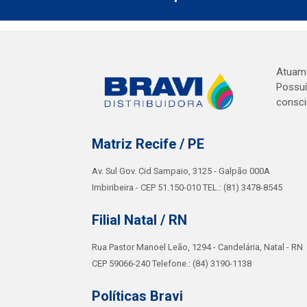
Atuamo
Possuí
consci
Matriz Recife / PE
Av. Sul Gov. Cid Sampaio, 3125 - Galpão 000A
Imbiribeira - CEP 51.150-010 TEL.: (81) 3478-8545
Filial Natal / RN
Rua Pastor Manoel Leão, 1294 - Candelária, Natal - RN
CEP 59066-240 Telefone.: (84) 3190-1138
Políticas Bravi