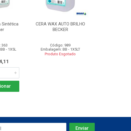
a Sintética
CERA WAX AUTO BRILHO
Acabamento Acrí
er
BECKER
Shine 5 Litros 
: 363
Código: 989
Código: 16
BB - 1X5L
Embalagem: BB - 1X5LT
Embalagem: UN -
Produto Esgotado
4,11
R$ 256,
ionar
Adicio