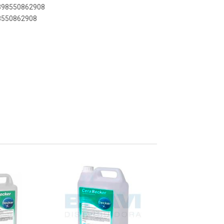
7898550862908
98550862908