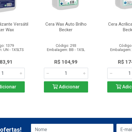
izante Versátil
Cera Wax Auto Brilho
Cera Acrílic
ker Wax
Becker
Beck
go: 1379
Código: 293
Código
: UN - 1X5LTS
Embalagem: BB - 1X5L
Embalagem: 
 83,91
R$ 104,99
R$ 17
icionar
Adicionar
Adic
ofertas!