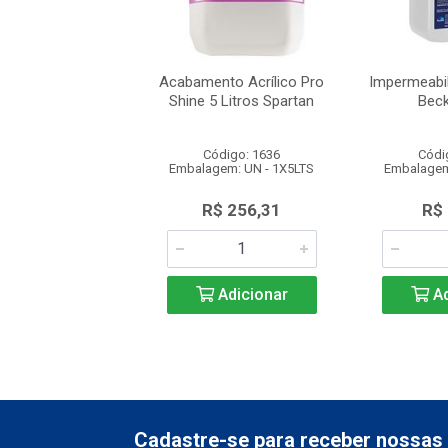
AX AUTO BRILHO
Acabamento Acrílico Pro
Impermeabil
BECKER
Shine 5 Litros Spartan
Bec
ódigo: 989
Código: 1636
Códi
gem: BB - 1X5LT
Embalagem: UN - 1X5LTS
Embalagem
uto Esgotado
R$ 256,31
R$
Adicionar
Ad
Cadastre-se para receber nossas 