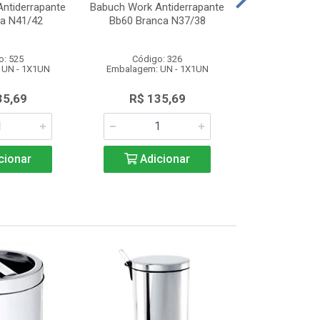
ntiderrapante
Babuch Work Antiderrapante
Babuch Work A
ta N41/42
Bb60 Branca N37/38
Bb60 Bran
o: 525
Código: 326
Código
 UN - 1X1UN
Embalagem: UN - 1X1UN
Embalagem: 
35,69
R$ 135,69
R$ 13
cionar
Adicionar
Adic