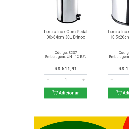
ox Basculante
Lixeira Inox Com Pedal
Lixeira Ino
m 5L Brinox
30x64cm 30L Brinox
18,5x20cm
o: 1336
Código: 3207
Códig
: UN - 1X1UN
Embalagem: UN - 1X1UN
Embalagem:
149,03
R$ 511,91
R$ 1
icionar
Adicionar
Adi