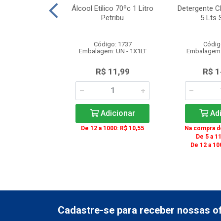
ira Long Drink
Álcool Etílico 70ºc 1 Litro
Detergente C
el Theoto
Petribu
5 Lts 
o: 2599
Código: 1737
Códig
 UN - 1X50UN
Embalagem: UN - 1X1LT
Embalagem:
10,00
R$ 11,99
R$ 1
icionar
Adicionar
Adi
De 12 a 1000: R$ 10,55
Na compra de
De 5 a 11
De 12 a 10
Cadastre-se para receber nossas of