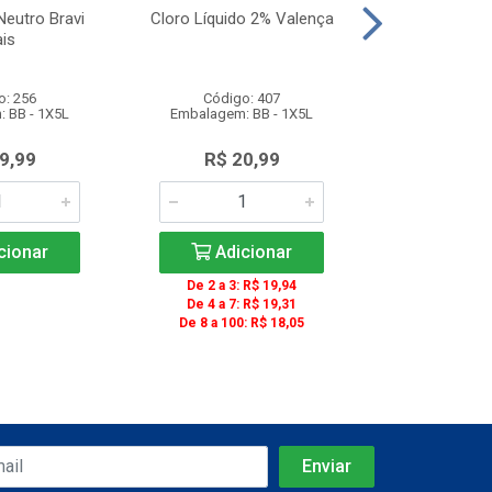
Neutro Bravi
Cloro Líquido 2% Valença
Copo Descar
is
Transparent
Unidades 
o: 256
Código: 407
Código
 BB - 1X5L
Embalagem: BB - 1X5L
Embalagem: C
9,99
R$ 20,99
R$ 13
cionar
Adicionar
Adic
De 2 a 3: R$ 19,94
De 4 a 7: R$ 19,31
De 8 a 100: R$ 18,05