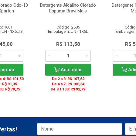
lorado Cdc-10
Detergente Alcalino Clorado
Detergente 
Spartan
Espuma Bravi Mais
Ma
o: 1601
Código: 2685
Códig
 UN - 1X5LTS
Embalagem: UN - 1X5L
Embalagem:
45,00
R$ 113,58
R$ 5
cionar
Adicionar
Adi
 4: R$ 101,50
De 2 a 3: R$ 107,62
: R$ 91,35
De 4 a 7: R$ 100,34
00: R$ 79,75
De 8 a 100: R$ 92,79
ertas!