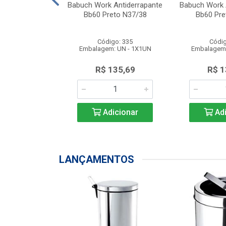
nis Works
Babuch Work Antiderrapante
Babuch Work 
te Bb81 Preto2
Bb60 Preto N37/38
Bb60 Pre
o Cinza ...
o: 2005
Código: 335
Códig
: UN - 1X1UN
Embalagem: UN - 1X1UN
Embalagem:
149,50
R$ 135,69
R$ 1
icionar
Adicionar
Adi
LANÇAMENTOS