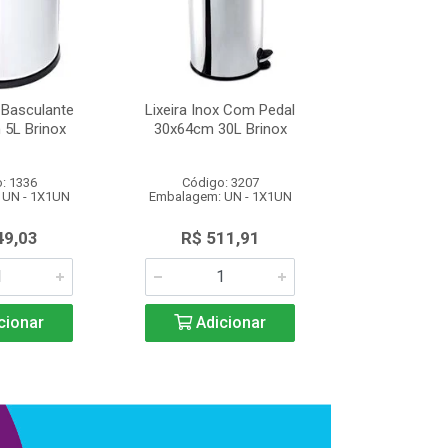
x Basculante
Lixeira Inox Com Pedal
Lixeira Inox
 5L Brinox
30x64cm 30L Brinox
18,5x20cm 
: 1336
Código: 3207
Código
 UN - 1X1UN
Embalagem: UN - 1X1UN
Embalagem: 
49,03
R$ 511,91
R$ 14
cionar
Adicionar
Adic