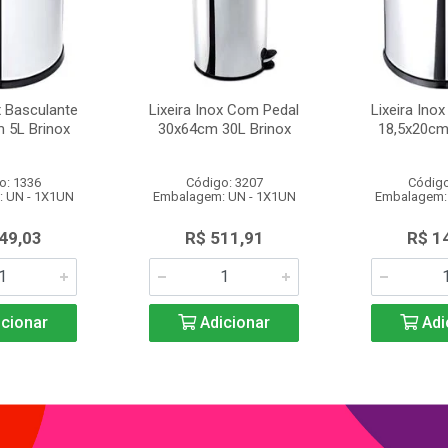
x Basculante
Lixeira Inox Com Pedal
Lixeira Ino
 5L Brinox
30x64cm 30L Brinox
18,5x20cm
o: 1336
Código: 3207
Código
 UN - 1X1UN
Embalagem: UN - 1X1UN
Embalagem:
49,03
R$ 511,91
R$ 1
cionar
Adicionar
Adi