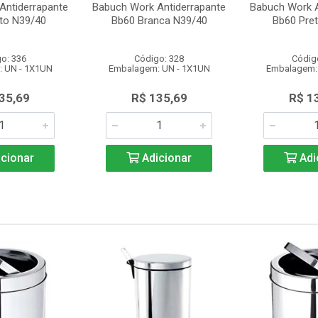
Antiderrapante
Babuch Work Antiderrapante
Babuch Work A
to N39/40
Bb60 Branca N39/40
Bb60 Pre
o: 336
Código: 328
Códig
 UN - 1X1UN
Embalagem: UN - 1X1UN
Embalagem:
35,69
R$ 135,69
R$ 1
cionar
Adicionar
Adi