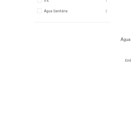
5%
1
Água Sanitária
2
Água 
Emb