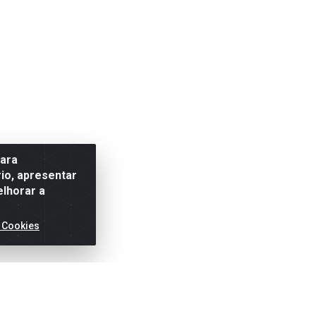
para
io, apresentar
elhorar a
 Cookies