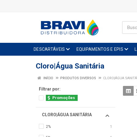
DESCARTÁVEIS
EQUIPAMENTOS E EPIS
Cloro|Água Sanitária
INÍCIO
PRODUTOS DIVERSOS
CLORO|ÁGUA SANITÁ
Filtrar por:
Promoções
CLORO|ÁGUA SANITÁRIA
2%
1