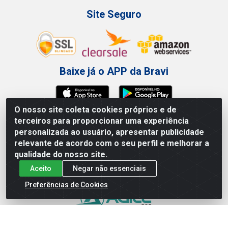
Site Seguro
Baixe já o APP da Bravi
O nosso site coleta cookies próprios e de
terceiros para proporcionar uma experiência
Bravi Consumíveis de Higiene e Descartáveis EIRELI - CNPJ
personalizada ao usuário, apresentar publicidade
19.457.137/0001-06
relevante de acordo com o seu perfil e melhorar a
Av. Sul Gov. Cid Sampaio, 3125 - Galpão 000A - Imbiribeira -
qualidade do nosso site.
Recife/PE - CEP 51.150-010
Aceito
Negar não essenciais
Preferências de Cookies