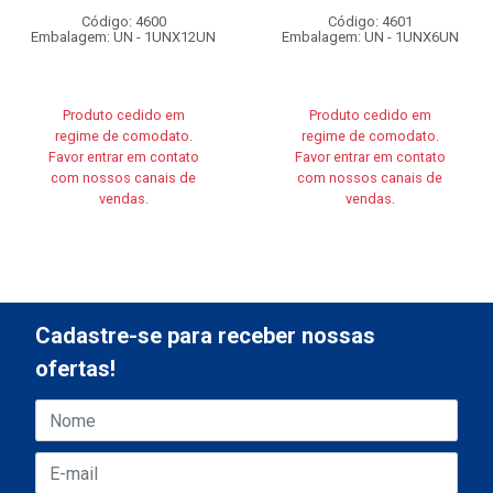
Código: 4600
Código: 4601
Embalagem: UN - 1UNX12UN
Embalagem: UN - 1UNX6UN
Produto cedido em
Produto cedido em
regime de comodato.
regime de comodato.
Favor entrar em contato
Favor entrar em contato
com nossos canais de
com nossos canais de
vendas.
vendas.
Cadastre-se para receber nossas
ofertas!