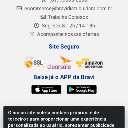
(81) 99685-0090
ecommerce@bravidistribuidora.com.br
Trabalhe Conosco
Seg-Sex 8-12h / 14-18h
Acompanhe nossas ofertas
Site Seguro
Baixe já o APP da Bravi
Bravi Consumíveis de Higiene e Descartáveis EIRELI -
O nosso site coleta cookies próprios e de
CNPJ 19.457.137/0001-06
terceiros para proporcionar uma experiência
Av. Sul Gov. Cid Sampaio, 3125 - Galpão 000A -
personalizada ao usuário, apresentar publicidade