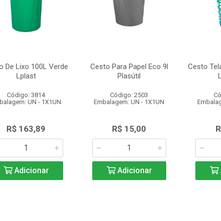
o De Lixo 100L Verde
Cesto Para Papel Eco 9l
Cesto Tel
Lplast
Plasútil
L
Código: 3814
Código: 2503
Có
balagem: UN - 1X1UN
Embalagem: UN - 1X1UN
Embalag
R$ 163,89
R$ 15,00
R
Adicionar
Adicionar