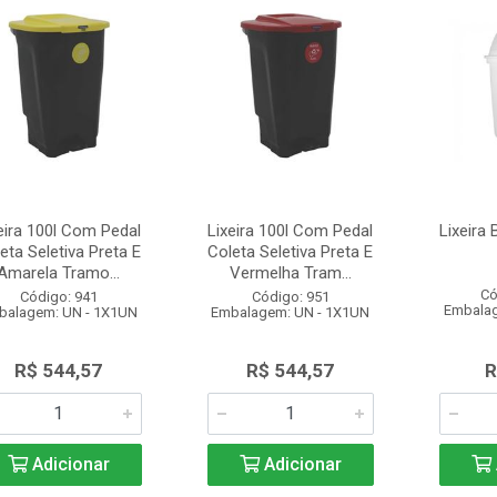
eira 100l Com Pedal
Lixeira 100l Com Pedal
Lixeira
eta Seletiva Preta E
Coleta Seletiva Preta E
Amarela Tramo...
Vermelha Tram...
Có
Código: 941
Código: 951
Embalag
balagem: UN - 1X1UN
Embalagem: UN - 1X1UN
R$ 544,57
R$ 544,57
R
Adicionar
Adicionar