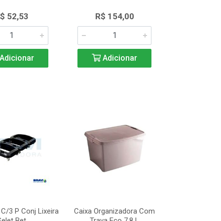
$ 52,53
R$ 154,00
Adicionar
Adicionar
 C/3 P Conj Lixeira
Caixa Organizadora Com
Selet Bet
Trava Eco 7.8 L