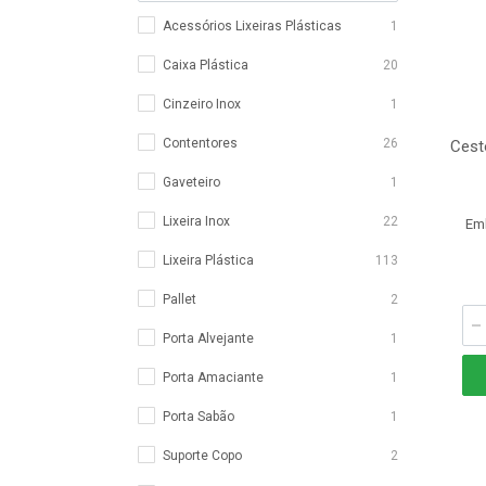
Acessórios Lixeiras Plásticas
1
Caixa Plástica
20
Cinzeiro Inox
1
Contentores
26
Cest
Gaveteiro
1
Lixeira Inox
22
Em
Lixeira Plástica
113
Pallet
2
Porta Alvejante
1
Porta Amaciante
1
Porta Sabão
1
Suporte Copo
2