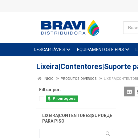
DESCARTÁVEIS
EQUIPAMENTOS E EPIS
Lixeira|Contentores|Suporte p
INÍCIO
PRODUTOS DIVERSOS
LIXEIRA|CONTENTOR
Filtrar por:
Promoções
LIXEIRA|CONTENTORES|SUPORTE
PARA PISO