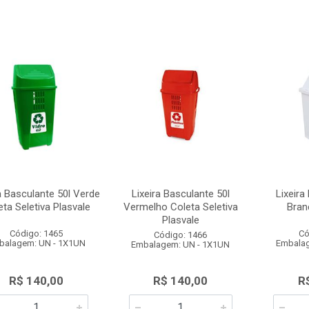
a Basculante 50l Verde
Lixeira Basculante 50l
Lixeira
eta Seletiva Plasvale
Vermelho Coleta Seletiva
Bran
Plasvale
Código: 1465
Có
Código: 1466
balagem: UN - 1X1UN
Embalag
Embalagem: UN - 1X1UN
R$ 140,00
R$ 140,00
R