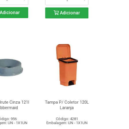
Adicionar
Adicionar
rute Cinza 121l
Tampa P/ Coletor 120L
bbermaid
Laranja
ódigo: 956
Código: 4281
em: UN - 1X1UN
Embalagem: UN - 1X1UN