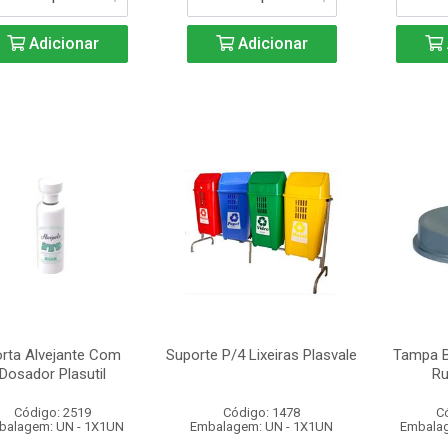
Adicionar
Adicionar
rta Alvejante Com
Suporte P/4 Lixeiras Plasvale
Tampa B
Dosador Plasutil
Ru
Código: 2519
Código: 1478
C
balagem: UN - 1X1UN
Embalagem: UN - 1X1UN
Embalag