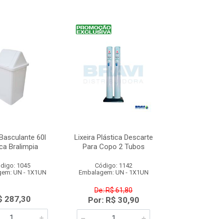
 Basculante 60l
Lixeira Plástica Descarte
ca Bralimpia
Para Copo 2 Tubos
digo: 1045
Código: 1142
em: UN - 1X1UN
Embalagem: UN - 1X1UN
De: R$ 61,80
$ 287,30
Por: R$ 30,90