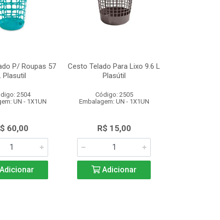
ado P/ Roupas 57
Cesto Telado Para Lixo 9.6 L
 Plasutil
Plasútil
digo: 2504
Código: 2505
em: UN - 1X1UN
Embalagem: UN - 1X1UN
$ 60,00
R$ 15,00
Adicionar
Adicionar