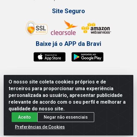
Site Seguro
Baixe já o APP da Bravi
Bravi Consumíveis de Higiene e Descartáveis EIRELI -
O nosso site coleta cookies próprios e de
CNPJ 19.457.137/0001-06
terceiros para proporcionar uma experiência
Av. Sul Gov. Cid Sampaio, 3125 - Galpão 000A -
personalizada ao usuário, apresentar publicidade
Imbiribeira - Recife/PE - CEP 51.150-010
relevante de acordo com o seu perfil e melhorar a
qualidade do nosso site.
Aceito
Negar não essenciais
Preferências de Cookies