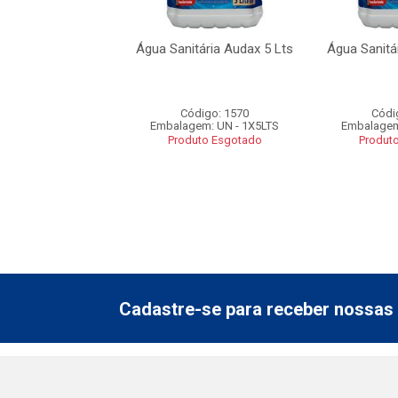
tária Audax 5 Lts
Água Sanitária Audax 5 Lts
Água Sanitá
ódigo: 1570
Código: 1570
Códi
em: UN - 1X5LTS
Embalagem: UN - 1X5LTS
Embalagem
uto Esgotado
Produto Esgotado
Produt
Cadastre-se para receber nossas 