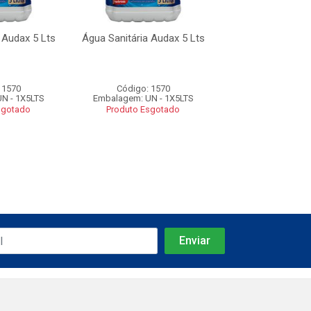
 Audax 5 Lts
Água Sanitária Audax 5 Lts
Água Sanitária A
 1570
Código: 1570
Código: 15
N - 1X5LTS
Embalagem: UN - 1X5LTS
Embalagem: UN -
sgotado
Produto Esgotado
Produto Esgo