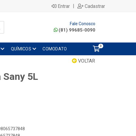
|
Entrar
Cadastrar
Fale Conosco
(81) 99685-0090
0
QUÍMICOS
COMODATO
VOLTAR
a Sany 5L
898065737848
8065737848