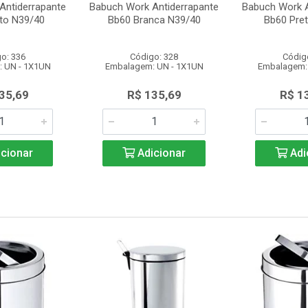
Antiderrapante
Babuch Work Antiderrapante
Babuch Work A
to N39/40
Bb60 Branca N39/40
Bb60 Pre
o: 336
Código: 328
Códig
 UN - 1X1UN
Embalagem: UN - 1X1UN
Embalagem:
35,69
R$ 135,69
R$ 1
cionar
Adicionar
Adi