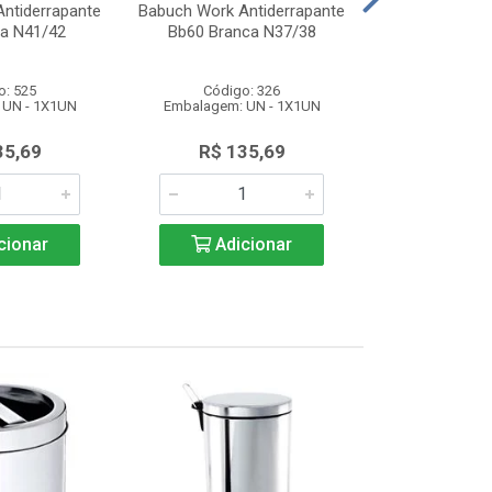
ntiderrapante
Babuch Work Antiderrapante
Babuch Work A
ta N41/42
Bb60 Branca N37/38
Bb60 Bran
o: 525
Código: 326
Código
 UN - 1X1UN
Embalagem: UN - 1X1UN
Embalagem: 
35,69
R$ 135,69
R$ 13
cionar
Adicionar
Adic