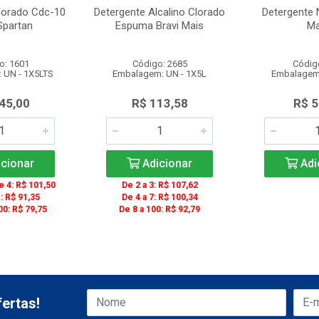
lorado Cdc-10
Detergente Alcalino Clorado
Detergente 
Spartan
Espuma Bravi Mais
Ma
o: 1601
Código: 2685
Códig
 UN - 1X5LTS
Embalagem: UN - 1X5L
Embalagem:
45,00
R$ 113,58
R$ 5
cionar
Adicionar
Adi
 4: R$ 101,50
De 2 a 3: R$ 107,62
: R$ 91,35
De 4 a 7: R$ 100,34
00: R$ 79,75
De 8 a 100: R$ 92,79
ertas!