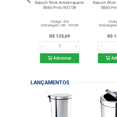
ks S/ Biqueira
Babuch Work Antiderrapante
Babuch Work 
reto N38
Bb60 Preto N37/38
Bb60 Pre
go: 387
Código: 335
Códig
: UN - 1X1UN
Embalagem: UN - 1X1UN
Embalagem:
150,64
R$ 135,69
R$ 1
icionar
Adicionar
Adi
LANÇAMENTOS