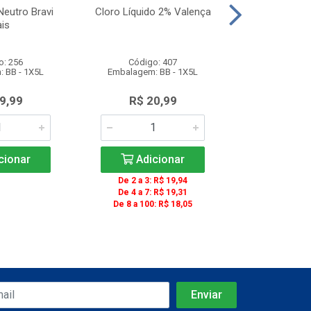
Neutro Bravi
Cloro Líquido 2% Valença
Copo Descar
is
Transparent
Unidades 
o: 256
Código: 407
Código
 BB - 1X5L
Embalagem: BB - 1X5L
Embalagem: C
9,99
R$ 20,99
R$ 13
cionar
Adicionar
Adic
De 2 a 3: R$ 19,94
De 4 a 7: R$ 19,31
De 8 a 100: R$ 18,05