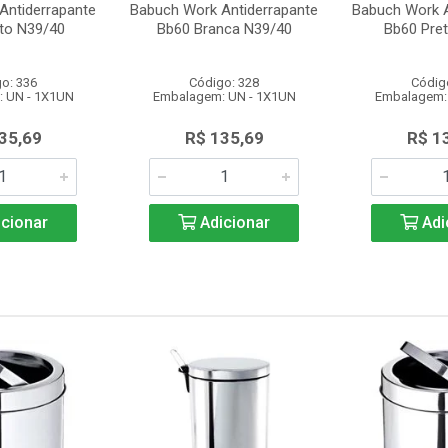
Antiderrapante
Babuch Work Antiderrapante
Babuch Work A
to N39/40
Bb60 Branca N39/40
Bb60 Pre
o: 336
Código: 328
Códig
 UN - 1X1UN
Embalagem: UN - 1X1UN
Embalagem:
35,69
R$ 135,69
R$ 1
cionar
Adicionar
Adi