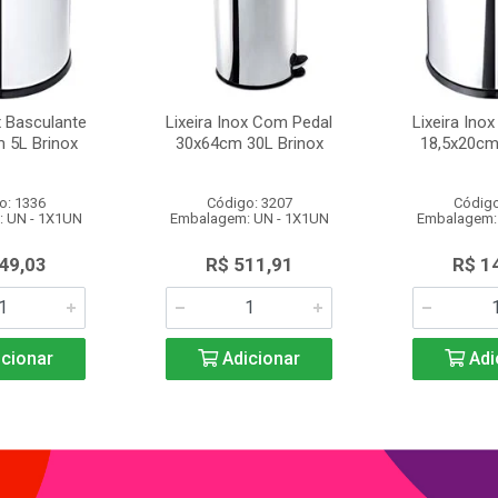
x Basculante
Lixeira Inox Com Pedal
Lixeira Ino
 5L Brinox
30x64cm 30L Brinox
18,5x20cm
o: 1336
Código: 3207
Código
 UN - 1X1UN
Embalagem: UN - 1X1UN
Embalagem:
49,03
R$ 511,91
R$ 1
cionar
Adicionar
Adi