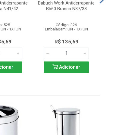
ntiderrapante
Babuch Work Antiderrapante
Babuch Work A
ta N41/42
Bb60 Branca N37/38
Bb60 Bran
o: 525
Código: 326
Código
 UN - 1X1UN
Embalagem: UN - 1X1UN
Embalagem: 
35,69
R$ 135,69
R$ 13
cionar
Adicionar
Adic