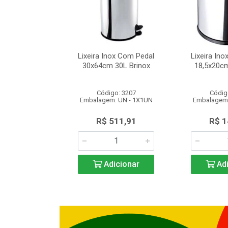
ox Basculante
Lixeira Inox Com Pedal
Lixeira Ino
m 5L Brinox
30x64cm 30L Brinox
18,5x20cm
o: 1336
Código: 3207
Códig
: UN - 1X1UN
Embalagem: UN - 1X1UN
Embalagem:
149,03
R$ 511,91
R$ 1
icionar
Adicionar
Adi