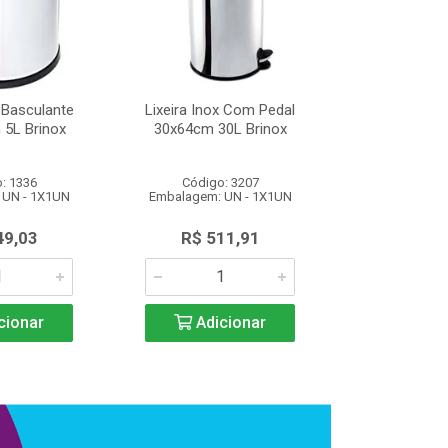
x Basculante
Lixeira Inox Com Pedal
Lixeira Inox
 5L Brinox
30x64cm 30L Brinox
18,5x20cm 
: 1336
Código: 3207
Código
 UN - 1X1UN
Embalagem: UN - 1X1UN
Embalagem: 
49,03
R$ 511,91
R$ 14
cionar
Adicionar
Adic