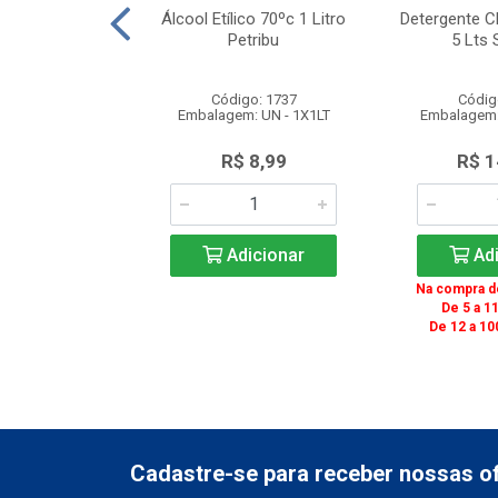
ira Sobremesa
Álcool Etílico 70ºc 1 Litro
Detergente C
 Embalado
Petribu
5 Lts 
dualmente
o: 2601
Código: 1737
Códig
 UN - 1X250UN
Embalagem: UN - 1X1LT
Embalagem:
30,00
R$ 8,99
R$ 1
icionar
Adicionar
Adi
Na compra de
De 5 a 11
De 12 a 10
Cadastre-se para receber nossas of