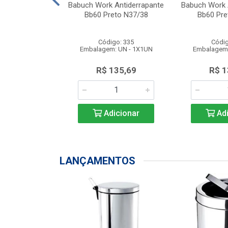
ks S/ Biqueira
Babuch Work Antiderrapante
Babuch Work 
reto N38
Bb60 Preto N37/38
Bb60 Pre
go: 387
Código: 335
Códig
: UN - 1X1UN
Embalagem: UN - 1X1UN
Embalagem:
150,64
R$ 135,69
R$ 1
icionar
Adicionar
Adi
LANÇAMENTOS