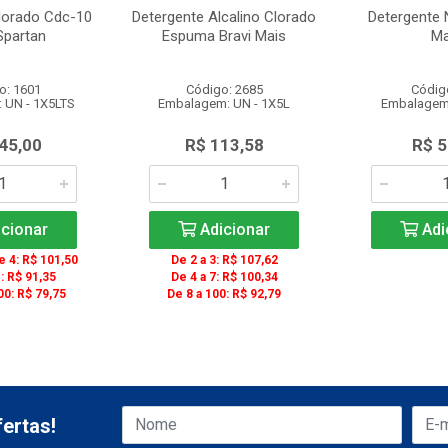
lorado Cdc-10
Detergente Alcalino Clorado
Detergente 
Spartan
Espuma Bravi Mais
Ma
o: 1601
Código: 2685
Códig
 UN - 1X5LTS
Embalagem: UN - 1X5L
Embalagem:
45,00
R$ 113,58
R$ 5
cionar
Adicionar
Adi
 4: R$ 101,50
De 2 a 3: R$ 107,62
: R$ 91,35
De 4 a 7: R$ 100,34
00: R$ 79,75
De 8 a 100: R$ 92,79
ertas!