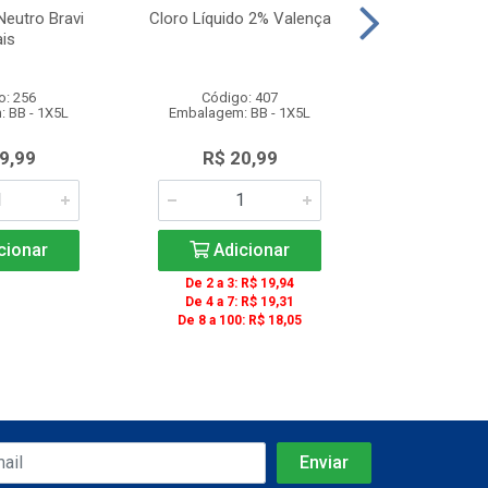
Neutro Bravi
Cloro Líquido 2% Valença
Copo Descar
is
Transparent
Unidades 
o: 256
Código: 407
Código
 BB - 1X5L
Embalagem: BB - 1X5L
Embalagem: C
9,99
R$ 20,99
R$ 13
cionar
Adicionar
Adic
De 2 a 3: R$ 19,94
De 4 a 7: R$ 19,31
De 8 a 100: R$ 18,05