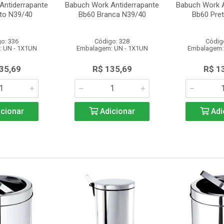
Antiderrapante
Babuch Work Antiderrapante
Babuch Work A
to N39/40
Bb60 Branca N39/40
Bb60 Pre
o: 336
Código: 328
Códig
 UN - 1X1UN
Embalagem: UN - 1X1UN
Embalagem:
35,69
R$ 135,69
R$ 1
cionar
Adicionar
Adi