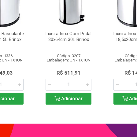
x Basculante
Lixeira Inox Com Pedal
Lixeira Ino
 5L Brinox
30x64cm 30L Brinox
18,5x20cm
o: 1336
Código: 3207
Código
 UN - 1X1UN
Embalagem: UN - 1X1UN
Embalagem:
49,03
R$ 511,91
R$ 1
cionar
Adicionar
Adi