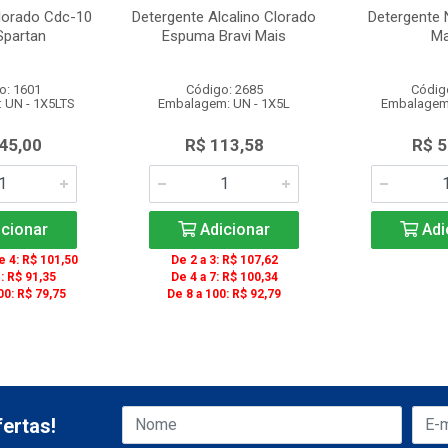
lorado Cdc-10
Detergente Alcalino Clorado
Detergente 
Spartan
Espuma Bravi Mais
Ma
o: 1601
Código: 2685
Códig
 UN - 1X5LTS
Embalagem: UN - 1X5L
Embalagem:
45,00
R$ 113,58
R$ 5
cionar
Adicionar
Adi
 4: R$ 101,50
De 2 a 3: R$ 107,62
: R$ 91,35
De 4 a 7: R$ 100,34
00: R$ 79,75
De 8 a 100: R$ 92,79
ertas!