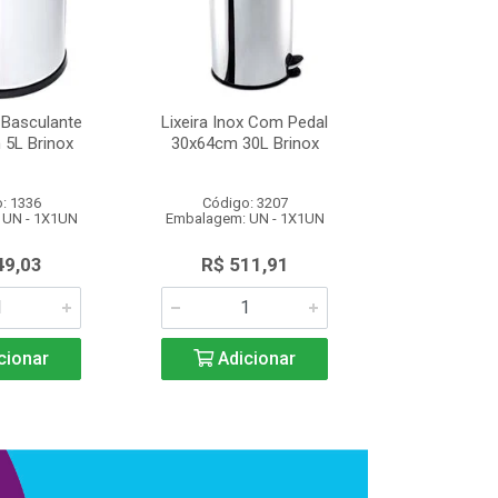
x Basculante
Lixeira Inox Com Pedal
Lixeira Inox
 5L Brinox
30x64cm 30L Brinox
18,5x20cm 
: 1336
Código: 3207
Código
 UN - 1X1UN
Embalagem: UN - 1X1UN
Embalagem: 
49,03
R$ 511,91
R$ 14
cionar
Adicionar
Adic