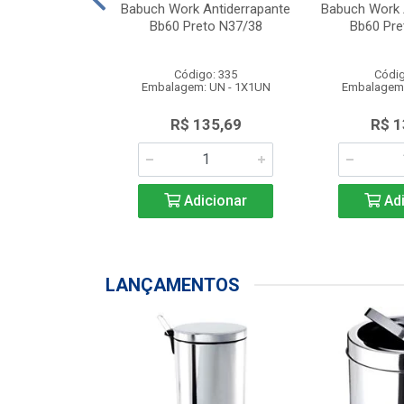
ks S/ Biqueira
Babuch Work Antiderrapante
Babuch Work 
reto N38
Bb60 Preto N37/38
Bb60 Pre
go: 387
Código: 335
Códig
: UN - 1X1UN
Embalagem: UN - 1X1UN
Embalagem:
150,64
R$ 135,69
R$ 1
icionar
Adicionar
Adi
LANÇAMENTOS