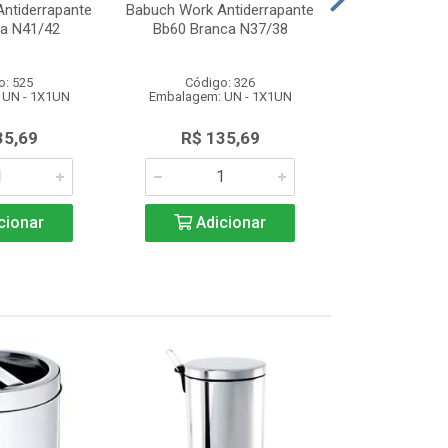
ntiderrapante
Babuch Work Antiderrapante
Babuch Work A
ta N41/42
Bb60 Branca N37/38
Bb60 Bran
o: 525
Código: 326
Código
 UN - 1X1UN
Embalagem: UN - 1X1UN
Embalagem: 
35,69
R$ 135,69
R$ 13
cionar
Adicionar
Adic