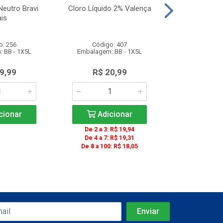
Neutro Bravi
Cloro Líquido 2% Valença
Copo Descar
is
Transparent
Unidades 
o: 256
Código: 407
Código
 BB - 1X5L
Embalagem: BB - 1X5L
Embalagem: C
9,99
R$ 20,99
R$ 13
cionar
Adicionar
Adic
De 2 a 3: R$ 19,94
De 4 a 7: R$ 19,31
De 8 a 100: R$ 18,05