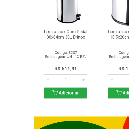
ox Basculante
Lixeira Inox Com Pedal
Lixeira Ino
m 5L Brinox
30x64cm 30L Brinox
18,5x20cm
o: 1336
Código: 3207
Códig
: UN - 1X1UN
Embalagem: UN - 1X1UN
Embalagem:
149,03
R$ 511,91
R$ 1
icionar
Adicionar
Adi