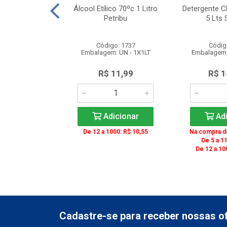
ira Long Drink
Álcool Etílico 70ºc 1 Litro
Detergente C
el Theoto
Petribu
5 Lts 
o: 2599
Código: 1737
Códig
 UN - 1X50UN
Embalagem: UN - 1X1LT
Embalagem:
10,00
R$ 11,99
R$ 1
icionar
Adicionar
Adi
De 12 a 1000: R$ 10,55
Na compra de
De 5 a 11
De 12 a 10
Cadastre-se para receber nossas of