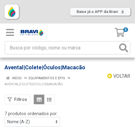
Baixe já o APP da Bravi
0
Avental|Colete|Óculos|Macacão
VOLTAR
INÍCIO
EQUIPAMENTOS E EPIS
AVENTAL|COLETE|ÓCULOS|MACACÃO
Filtros
7 produtos ordenados por: