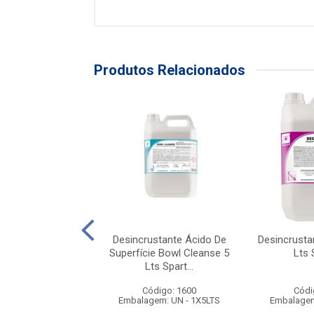
Produtos Relacionados
tante Decrust A 5
Desincrustante Ácido De
Desincrusta
ts Spartan
Superfície Bowl Cleanse 5
Lts 
Lts Spart...
ódigo: 2313
Código: 1600
Códi
agem: UN - 1X5L
Embalagem: UN - 1X5LTS
Embalagem
duto Esgotado