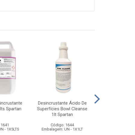
incrustante
Desincrustante Ácido De
Desincrustante A
lts Spartan
Superfícies Bowl Cleanse
Limpeza Cip C
1lt Spartan
Cleaner 20 L
 1641
Código: 1644
Código: 15
N - 1X5LTS
Embalagem: UN - 1X1LT
Embalagem: UN -