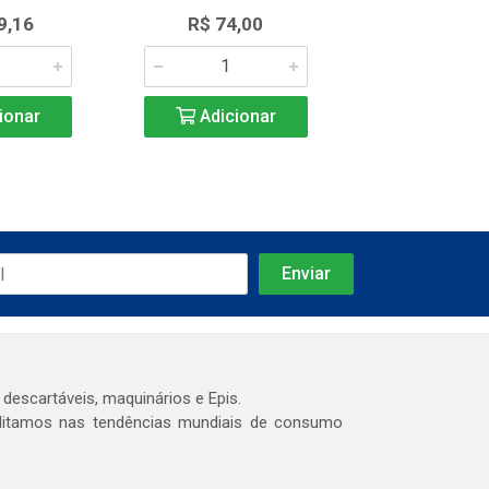
9,16
R$ 74,00
R$ 689,
ionar
Adicionar
Adicio
 descartáveis, maquinários e Epis.
editamos nas tendências mundiais de consumo