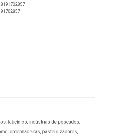
898191702857
8191702857
, laticínios, indústrias de pescados,
como: ordenhadeiras, pasteurizadores,