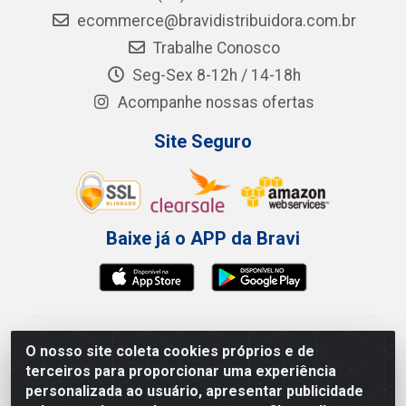
ecommerce@bravidistribuidora.com.br
Trabalhe Conosco
Seg-Sex 8-12h / 14-18h
Acompanhe nossas ofertas
Site Seguro
Baixe já o APP da Bravi
Bravi Consumíveis de Higiene e Descartáveis EIRELI -
O nosso site coleta cookies próprios e de
CNPJ 19.457.137/0001-06
terceiros para proporcionar uma experiência
Av. Sul Gov. Cid Sampaio, 3125 - Galpão 000A -
personalizada ao usuário, apresentar publicidade
Imbiribeira - Recife/PE - CEP 51.150-010