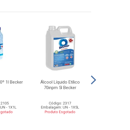
70º 1l Becker
Álcool Líquido Etílico
Alcool Líquido 70
70inpm 5l Becker
Bello
 2105
Código: 2317
Código: 29
UN - 1X1L
Embalagem: UN - 1X5L
Embalagem: UN
sgotado
Produto Esgotado
Produto Esg