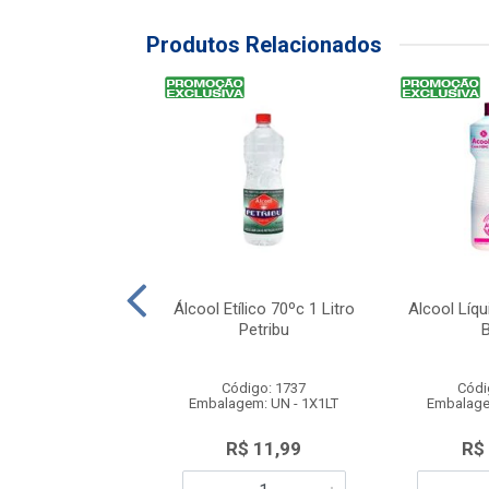
Produtos Relacionados
íquido 70 1 Litros
Álcool Etílico 70ºc 1 Litro
Alcool Líqu
Viva
Petribu
B
ódigo: 4448
Código: 1737
Códi
agem: UN - 1X1L
Embalagem: UN - 1X1LT
Embalage
duto Esgotado
R$ 11,99
R$