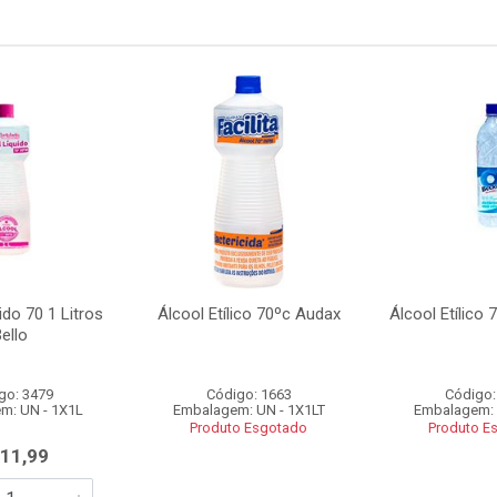
ido 70 1 Litros
Álcool Etílico 70ºc Audax
Álcool Etílico 
ello
go: 3479
Código: 1663
Código:
m: UN - 1X1L
Embalagem: UN - 1X1LT
Embalagem: 
Produto Esgotado
Produto E
 11,99