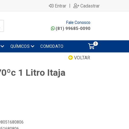
|
Entrar
Cadastrar
Fale Conosco
(81) 99685-0090
0
QUÍMICOS
COMODATO
VOLTAR
70ºc 1 Litro Itaja
898051680806
8051680806