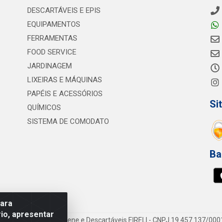
DESCARTÁVEIS E EPIS
EQUIPAMENTOS
FERRAMENTAS
FOOD SERVICE
JARDINAGEM
LIXEIRAS E MÁQUINAS
PAPÉIS E ACESSÓRIOS
Si
QUÍMICOS
SISTEMA DE COMODATO
Ba
para
io, apresentar
vi Consumíveis de Higiene e Descartáveis EIRELI - CNPJ 19.457.137/000