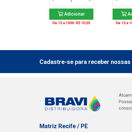
Adicionar
Ad
De 12 a 1000: R$ 10,55
De 12 a 1
Cadastre-se para receber nossas 
Atuamo
Possuí
consci
Matriz Recife / PE