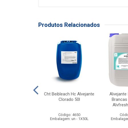
Produtos Relacionados
RTAN XTREME
Cht Beibleach Hc Alvejante
Alvejante
FRESH 5 LTS
Clorado 50l
Brancas 
Alvfresh
ódigo: 4079
Código: 4650
Códi
gem: UN - 1X5LTS
Embalagem: un - 1X50L
Embalagem
duto Esgotado