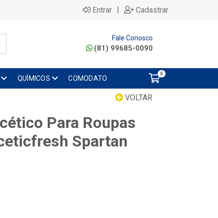
|
Entrar
Cadastrar
Fale Conosco
(81) 99685-0090
0
QUÍMICOS
COMODATO
VOLTAR
acético Para Roupas
ceticfresh Spartan