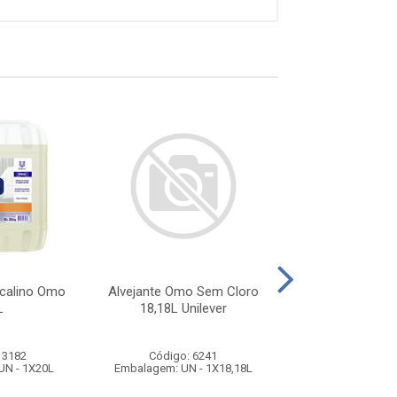
lcalino Omo
Alvejante Omo Sem Cloro
Alvejante Peracé
L
18,18L Unilever
Roupas 50 L
Peraceticfresh
 3182
Código: 6241
Código: 23
UN - 1X20L
Embalagem: UN - 1X18,18L
Embalagem: BB 