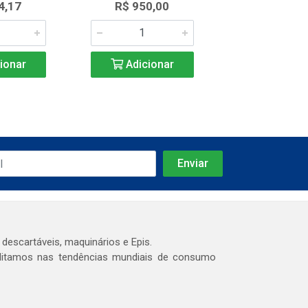
4,17
R$ 950,00
R$ 2.999
ionar
Adicionar
Adicio
 descartáveis, maquinários e Epis.
editamos nas tendências mundiais de consumo