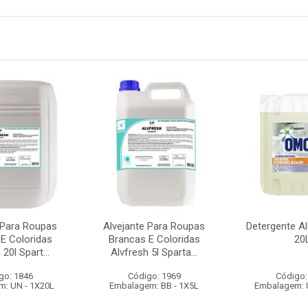
 Para Roupas
Alvejante Para Roupas
Detergente A
E Coloridas
Brancas E Coloridas
20
 20l Spart...
Alvfresh 5l Sparta...
go: 1846
Código: 1969
Código:
: UN - 1X20L
Embalagem: BB - 1X5L
Embalagem: 