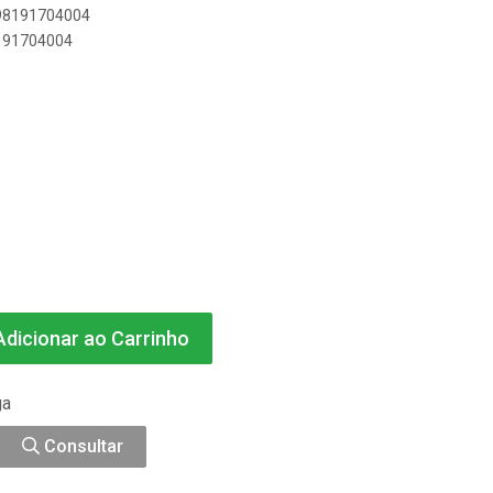
898191704004
8191704004
dicionar ao Carrinho
ga
Consultar