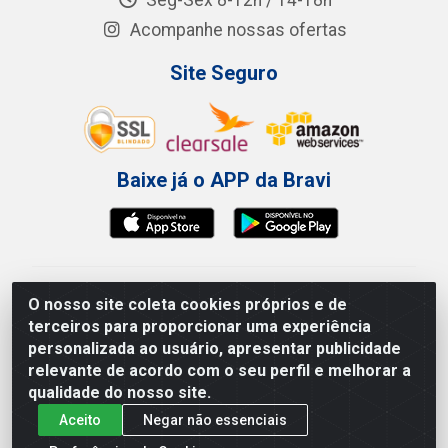
Seg-Sex 8-12h / 14-18h
Acompanhe nossas ofertas
Site Seguro
Baixe já o APP da Bravi
Bravi Consumíveis de Higiene e Descartáveis EIRELI -
O nosso site coleta cookies próprios e de
CNPJ 19.457.137/0001-06
terceiros para proporcionar uma experiência
Av. Sul Gov. Cid Sampaio, 3125 - Galpão 000A -
personalizada ao usuário, apresentar publicidade
Imbiribeira - Recife/PE - CEP 51.150-010
relevante de acordo com o seu perfil e melhorar a
qualidade do nosso site.
Aceito
Negar não essenciais