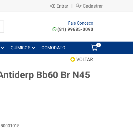
|
Entrar
Cadastrar
Fale Conosco
(81) 99685-0090
0
QUÍMICOS
COMODATO
VOLTAR
ntiderp Bb60 Br N45
3980001018