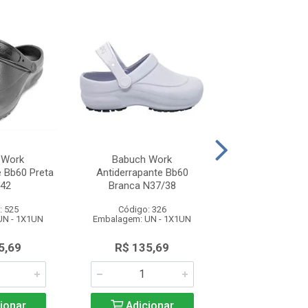
 Work
Babuch Work
Babuch W
e Bb60 Preta
Antiderrapante Bb60
Antiderrapant
42
Branca N37/38
Branca N3
: 525
Código: 326
Código: 3
UN - 1X1UN
Embalagem: UN - 1X1UN
Embalagem: UN 
5,69
R$ 135,69
R$ 135,
ionar
Adicionar
Adicio