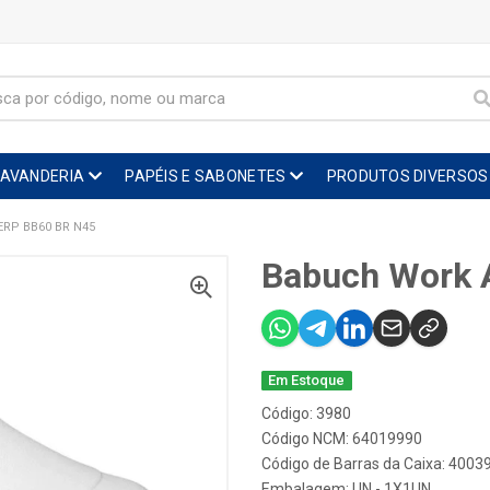
LAVANDERIA
PAPÉIS E SABONETES
PRODUTOS DIVERSOS
RP BB60 BR N45
Babuch Work A
Em Estoque
Código: 3980
Código NCM: 64019990
Código de Barras da Caixa: 400
Embalagem: UN - 1X1UN