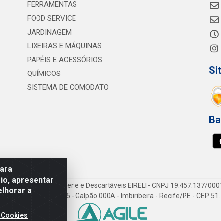
FERRAMENTAS
FOOD SERVICE
JARDINAGEM
LIXEIRAS E MÁQUINAS
PAPÉIS E ACESSÓRIOS
Si
QUÍMICOS
SISTEMA DE COMODATO
Ba
para
io, apresentar
vi Consumíveis de Higiene e Descartáveis EIRELI - CNPJ 19.457.137/000
elhorar a
Gov. Cid Sampaio, 3125 - Galpão 000A - Imbiribeira - Recife/PE - CEP 5
 Cookies