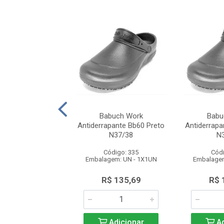
atênis Works
Babuch Work
Babu
pante Bb81 Preto2
Antiderrapante Bb60 Preto
Antiderrapa
riso Cinza N...
N37/38
N
ódigo: 2007
Código: 335
Códi
gem: UN - 1X1UN
Embalagem: UN - 1X1UN
Embalagem
$ 149,50
R$ 135,69
R$ 
Adicionar
Adicionar
Ad