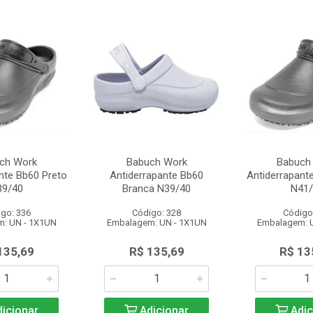
ch Work
Babuch Work
Babuch
nte Bb60 Preto
Antiderrapante Bb60
Antiderrapant
39/40
Branca N39/40
N41/
go: 336
Código: 328
Código
: UN - 1X1UN
Embalagem: UN - 1X1UN
Embalagem: 
135,69
R$ 135,69
R$ 13
icionar
Adicionar
Adic