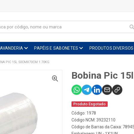
LAVANDERIA
PAPÉIS E SABONETES
PRODUTOS DIVERSOS
INA PIC 15L 50CMX70CM 1.70KG
Bobina Pic 1
Produto Esgotado
Código: 1978
Código NCM: 39232110
Código de Barras da Caixa: 789
Embalagem: UN - 1X1UN