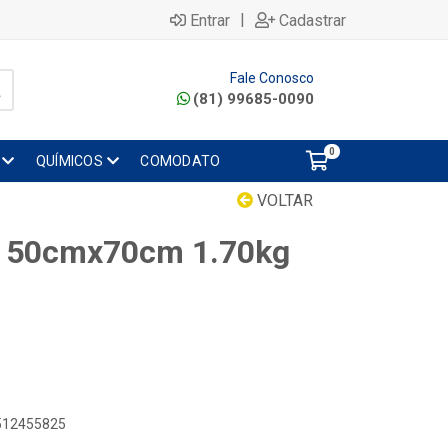
|
Entrar
Cadastrar
Fale Conosco
(81) 99685-0090
0
QUÍMICOS
COMODATO
VOLTAR
5l 50cmx70cm 1.70kg
4512455825