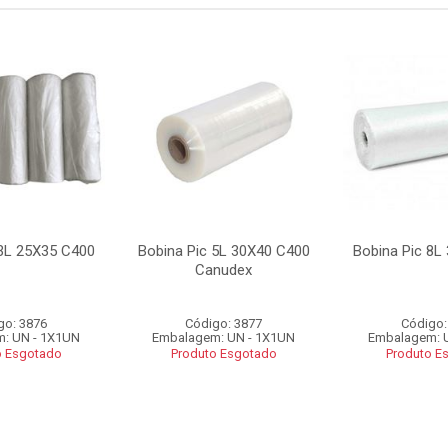
 3L 25X35 C400
Bobina Pic 5L 30X40 C400
Bobina Pic 8L
Canudex
go: 3876
Código: 3877
Código:
: UN - 1X1UN
Embalagem: UN - 1X1UN
Embalagem: 
o Esgotado
Produto Esgotado
Produto E