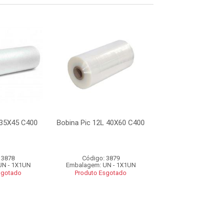
 35X45 C400
Bobina Pic 12L 40X60 C400
Bobina Pic 2L 2
 3878
Código: 3879
Código: 38
UN - 1X1UN
Embalagem: UN - 1X1UN
Embalagem: UN 
sgotado
Produto Esgotado
Produto Esgo