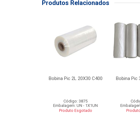
Produtos Relacionados
ic 12L 40X60 C400
Bobina Pic 2L 20X30 C400
Bobina Pic
ódigo: 3879
Código: 3875
Códi
gem: UN - 1X1UN
Embalagem: UN - 1X1UN
Embalagem
uto Esgotado
Produto Esgotado
Produt