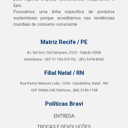
Epis.
Possuímos uma linha específica de produtos
sustentáveis porque acreditamos nas tendências
mundiais de consumo consciente.
Matriz Recife / PE
Av. Sul Gov. Cid Sampaio, 3125 - Galpão 000A
Imbiribeira - CEP 51.150-010 TEL.: (81) 3478-8545
Filial Natal / RN
Rua Pastor Manoel Leão, 1294 - Candelária, Natal - RN
CEP 59066-240 Telefone.: (84) 3190-1138
Políticas Bravi
ENTREGA
TROCAS E DEVOLUÇÕES