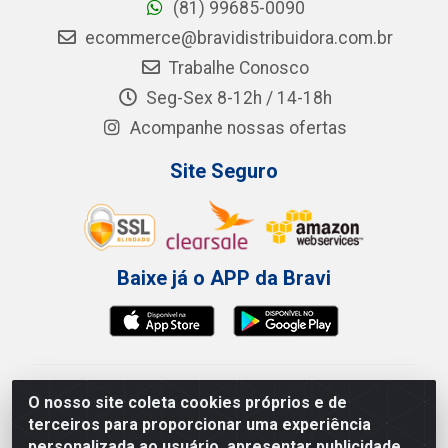
(81) 99685-0090
ecommerce@bravidistribuidora.com.br
Trabalhe Conosco
Seg-Sex 8-12h / 14-18h
Acompanhe nossas ofertas
Site Seguro
Baixe já o APP da Bravi
Bravi Consumíveis de Higiene e Descartáveis EIRELI -
O nosso site coleta cookies próprios e de
CNPJ 19.457.137/0001-06
terceiros para proporcionar uma experiência
Av. Sul Gov. Cid Sampaio, 3125 - Galpão 000A -
personalizada ao usuário, apresentar publicidade