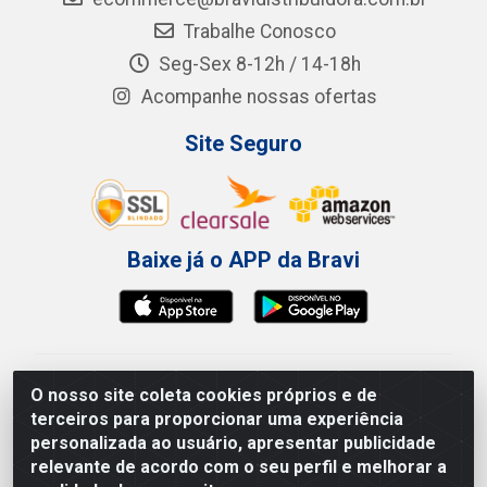
Trabalhe Conosco
Seg-Sex 8-12h / 14-18h
Acompanhe nossas ofertas
Site Seguro
Baixe já o APP da Bravi
Bravi Consumíveis de Higiene e Descartáveis EIRELI -
O nosso site coleta cookies próprios e de
CNPJ 19.457.137/0001-06
terceiros para proporcionar uma experiência
Av. Sul Gov. Cid Sampaio, 3125 - Galpão 000A -
personalizada ao usuário, apresentar publicidade
Imbiribeira - Recife/PE - CEP 51.150-010
relevante de acordo com o seu perfil e melhorar a