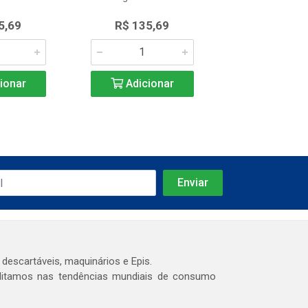
5,69
R$ 135,69
R$ 135,
ionar
Adicionar
Adicio
 descartáveis, maquinários e Epis.
editamos nas tendências mundiais de consumo