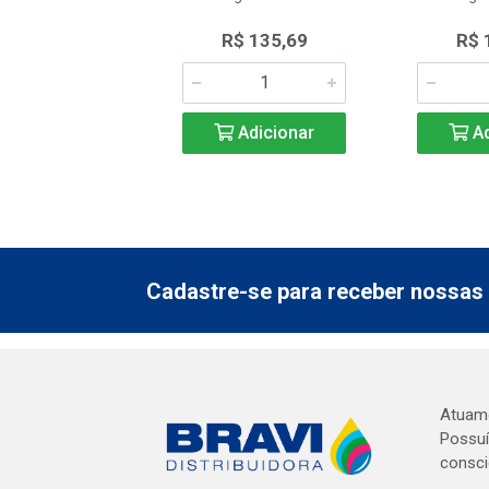
$ 150,64
R$ 135,69
R$ 
Adicionar
Adicionar
Ad
Cadastre-se para receber nossas 
Atuamo
Possuí
consci