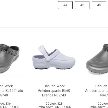
44
45
45
ch Work
Babuch Work
Babuch
nte Bb60 Preto
Antiderrapante Bb60
Antiderrapant
39/40
Branca N39/40
N41/
go: 336
Código: 328
Código
: UN - 1X1UN
Embalagem: UN - 1X1UN
Embalagem: 