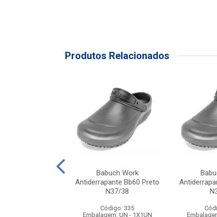
Produtos Relacionados
Works S/ Biqueira
Babuch Work
Babu
5 Preto N42
Antiderrapante Bb60 Preto
Antiderrapa
N37/38
N
ódigo: 390
Código: 335
Códi
gem: UN - 1X1UN
Embalagem: UN - 1X1UN
Embalagem