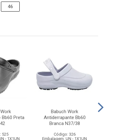
46
 Work
Babuch Work
Babuch W
e Bb60 Preta
Antiderrapante Bb60
Antiderrapant
42
Branca N37/38
Branca N3
: 525
Código: 326
Código: 3
UN - 1X1UN
Embalagem: UN - 1X1UN
Embalagem: UN 