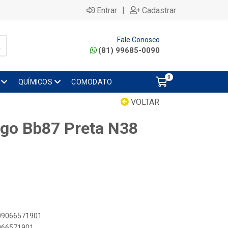
|
Entrar
Cadastrar
Fale Conosco
(81) 99685-0090
0
QUÍMICOS
COMODATO
VOLTAR
go Bb87 Preta N38
909066571901
9066571901