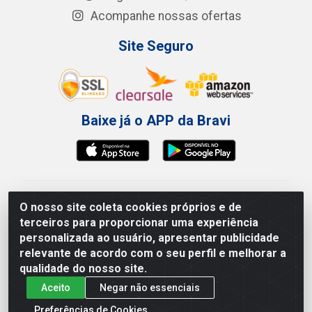
Acompanhe nossas ofertas
Site Seguro
Baixe já o APP da Bravi
Bravi Consumíveis de Higiene e Descartáveis EIRELI -
O nosso site coleta cookies próprios e de
CNPJ 19.457.137/0001-06
terceiros para proporcionar uma experiência
Av. Sul Gov. Cid Sampaio, 3125 - Galpão 000A -
personalizada ao usuário, apresentar publicidade
Imbiribeira - Recife/PE - CEP 51.150-010
relevante de acordo com o seu perfil e melhorar a
qualidade do nosso site.
Aceito
Negar não essenciais
Preferências de Cookies