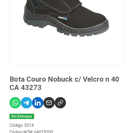
Bota Couro Nobuck c/ Velcro n 40
CA 43273
Em Estoque
Código: 5014
Código NCM: 64019200