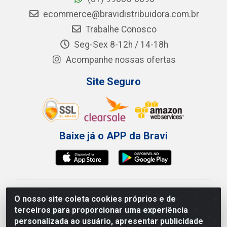
ecommerce@bravidistribuidora.com.br
Trabalhe Conosco
Seg-Sex 8-12h / 14-18h
Acompanhe nossas ofertas
Site Seguro
Baixe já o APP da Bravi
Bravi Consumíveis de Higiene e Descartáveis EIRELI -
O nosso site coleta cookies próprios e de
CNPJ 19.457.137/0001-06
terceiros para proporcionar uma experiência
Av. Sul Gov. Cid Sampaio, 3125 - Galpão 000A -
personalizada ao usuário, apresentar publicidade