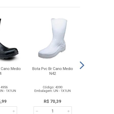
t Cano Medio
Bota Pvc Br Cano Medio
Bota Pvc Pta Ca
4
N42
N37 CA42
 4956
Código: 4390
Código: 44
UN - 1X1UN
Embalagem: UN - 1X1UN
Embalagem: UN 
5,99
R$ 70,39
R$ 73,6