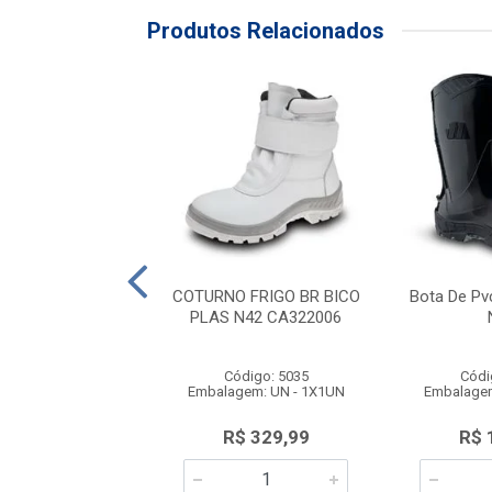
Produtos Relacionados
 Br Cano Alto N41
COTURNO FRIGO BR BICO
Bota De Pv
CA 40754
PLAS N42 CA322006
ódigo: 4820
Código: 5035
Códi
gem: UN - 1X1UN
Embalagem: UN - 1X1UN
Embalagem
$ 113,29
R$ 329,99
R$ 