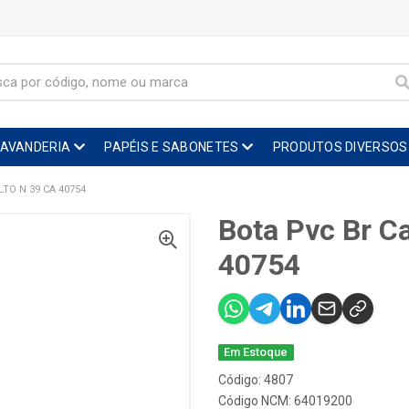
LAVANDERIA
PAPÉIS E SABONETES
PRODUTOS DIVERSOS
TO N 39 CA 40754
Bota Pvc Br C
40754
Em Estoque
Código: 4807
Código NCM: 64019200