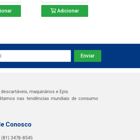
ionar
Adicionar
Adicio
 descartáveis, maquinários e Epis.
editamos nas tendências mundiais de consumo
le Conosco
(81) 3478-8545