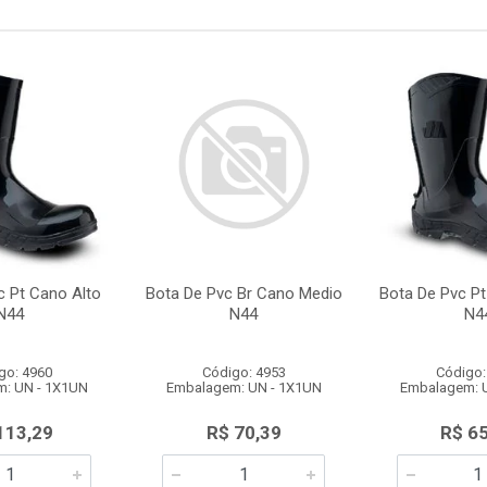
c Pt Cano Alto
Bota De Pvc Br Cano Medio
Bota De Pvc P
N44
N44
N4
go: 4960
Código: 4953
Código:
: UN - 1X1UN
Embalagem: UN - 1X1UN
Embalagem: 
113,29
R$ 70,39
R$ 6