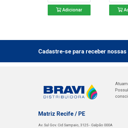
Adicionar
Adicionar
Ad
Cadastre-se para receber nossas 
Atuamo
Possuí
consci
Matriz Recife / PE
Av. Sul Gov. Cid Sampaio, 3125 - Galpão 000A