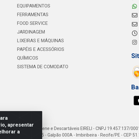
EQUIPAMENTOS
FERRAMENTAS
FOOD SERVICE
JARDINAGEM
LIXEIRAS E MÁQUINAS
PAPÉIS E ACESSÓRIOS
Si
QUÍMICOS
SISTEMA DE COMODATO
Ba
para
io, apresentar
vi Consumíveis de Higiene e Descartáveis EIRELI - CNPJ 19.457.137/000
elhorar a
Gov. Cid Sampaio, 3125 - Galpão 000A - Imbiribeira - Recife/PE - CEP 5