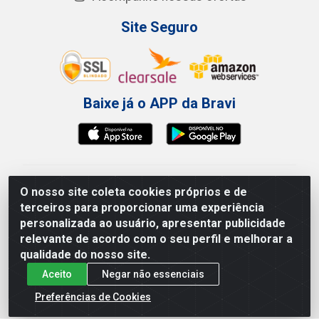
Site Seguro
Baixe já o APP da Bravi
Bravi Consumíveis de Higiene e Descartáveis EIRELI -
O nosso site coleta cookies próprios e de
CNPJ 19.457.137/0001-06
terceiros para proporcionar uma experiência
Av. Sul Gov. Cid Sampaio, 3125 - Galpão 000A -
personalizada ao usuário, apresentar publicidade
Imbiribeira - Recife/PE - CEP 51.150-010
relevante de acordo com o seu perfil e melhorar a
qualidade do nosso site.
Aceito
Negar não essenciais
Preferências de Cookies