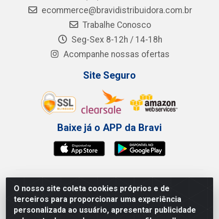
ecommerce@bravidistribuidora.com.br
Trabalhe Conosco
Seg-Sex 8-12h / 14-18h
Acompanhe nossas ofertas
Site Seguro
Baixe já o APP da Bravi
Bravi Consumíveis de Higiene e Descartáveis EIRELI -
O nosso site coleta cookies próprios e de
CNPJ 19.457.137/0001-06
terceiros para proporcionar uma experiência
Av. Sul Gov. Cid Sampaio, 3125 - Galpão 000A -
personalizada ao usuário, apresentar publicidade
Imbiribeira - Recife/PE - CEP 51.150-010