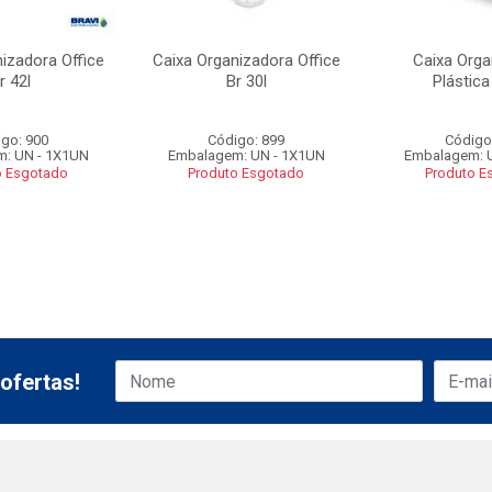
izadora Office
Caixa Organizadora Office
Caixa Orga
r 42l
Br 30l
Plástica
go: 900
Código: 899
Código
: UN - 1X1UN
Embalagem: UN - 1X1UN
Embalagem: 
o Esgotado
Produto Esgotado
Produto E
ofertas!