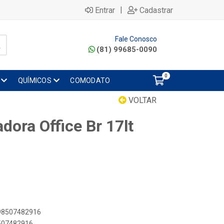
|
Entrar
Cadastrar
Fale Conosco
(81) 99685-0090
0
QUÍMICOS
COMODATO
VOLTAR
dora Office Br 17lt
898507482916
8507482916