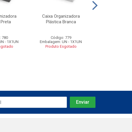
nizadora
Caixa Organizadora
Caixa Organi
 Preta
Plástica Branca
Plástica A
: 780
Código: 779
Código: 7
UN - 1X1UN
Embalagem: UN - 1X1UN
Embalagem: UN 
sgotado
Produto Esgotado
Produto Esg