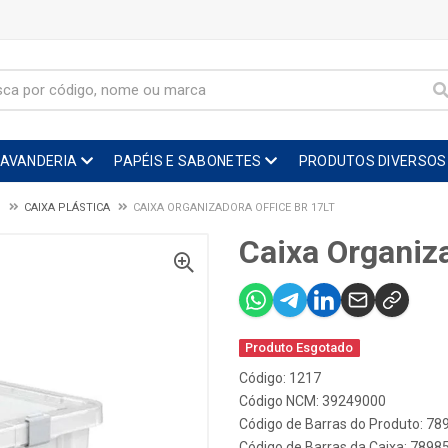
LAVANDERIA
PAPÉIS E SABONETES
PRODUTOS DIVERSOS
O
CAIXA PLÁSTICA
CAIXA ORGANIZADORA OFFICE BR 17LT
Caixa Organiza
Produto Esgotado
Código: 1217
Código NCM: 39249000
Código de Barras do Produto: 7
Código de Barras da Caixa: 789