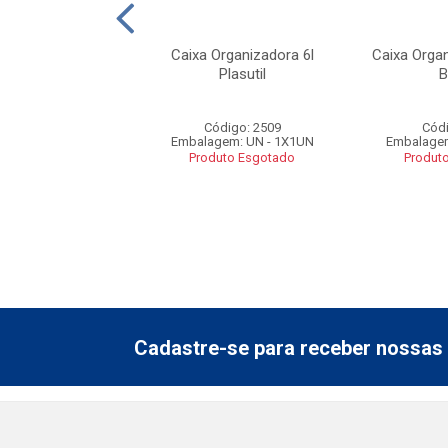
rganizadora Alta
Caixa Organizadora 6l
Caixa Organ
 Eco 66l Plasutil
Plasutil
B
ódigo: 2498
Código: 2509
Códi
gem: UN - 1X1UN
Embalagem: UN - 1X1UN
Embalagem
duto Esgotado
Produto Esgotado
Produt
Cadastre-se para receber nossas 