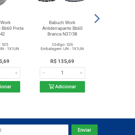
 Work
Babuch Work
Babuch W
e Bb60 Preta
Antiderrapante Bb60
Antiderrapant
42
Branca N37/38
Branca N3
: 525
Código: 326
Código: 3
UN - 1X1UN
Embalagem: UN - 1X1UN
Embalagem: UN 
5,69
R$ 135,69
R$ 135,
ionar
Adicionar
Adicio