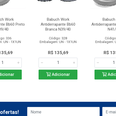
ch Work
Babuch Work
Babuch
nte Bb60 Preto
Antiderrapante Bb60
Antiderrapant
39/40
Branca N39/40
N41/
go: 336
Código: 328
Código
: UN - 1X1UN
Embalagem: UN - 1X1UN
Embalagem: 
135,69
R$ 135,69
R$ 13
icionar
Adicionar
Adic
ofertas!