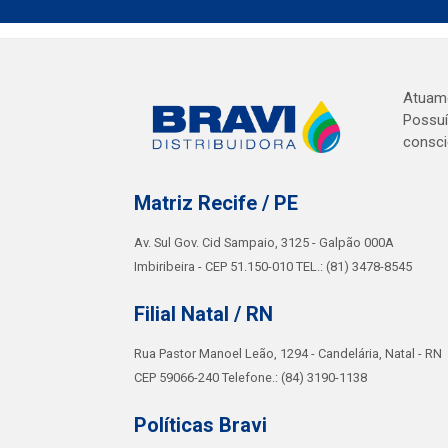
Atuamo
Possuí
consci
Matriz Recife / PE
Av. Sul Gov. Cid Sampaio, 3125 - Galpão 000A
Imbiribeira - CEP 51.150-010 TEL.: (81) 3478-8545
Filial Natal / RN
Rua Pastor Manoel Leão, 1294 - Candelária, Natal - RN
CEP 59066-240 Telefone.: (84) 3190-1138
Políticas Bravi