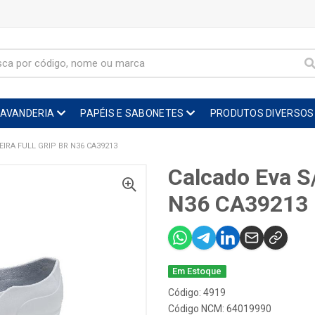
LAVANDERIA
PAPÉIS E SABONETES
PRODUTOS DIVERSOS
EIRA FULL GRIP BR N36 CA39213
Calcado Eva S/
N36 CA39213
Em Estoque
Código: 4919
Código NCM: 64019990