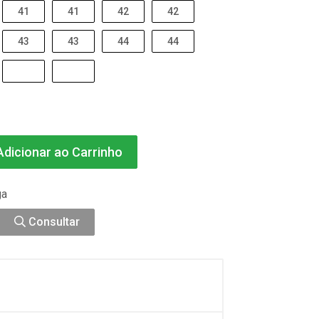
41
41
42
42
43
43
44
44
dicionar ao Carrinho
ga
Consultar