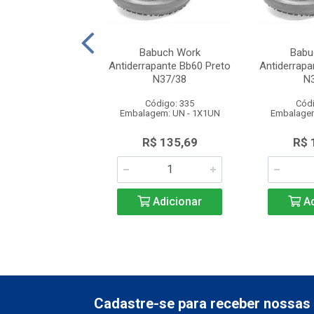
Works S/ Biqueira
Babuch Work
Babu
5 Preto N42
Antiderrapante Bb60 Preto
Antiderrapa
N37/38
N
ódigo: 390
Código: 335
Códi
gem: UN - 1X1UN
Embalagem: UN - 1X1UN
Embalagem
$ 150,64
R$ 135,69
R$ 
Adicionar
Adicionar
Ad
Cadastre-se para receber nossas 