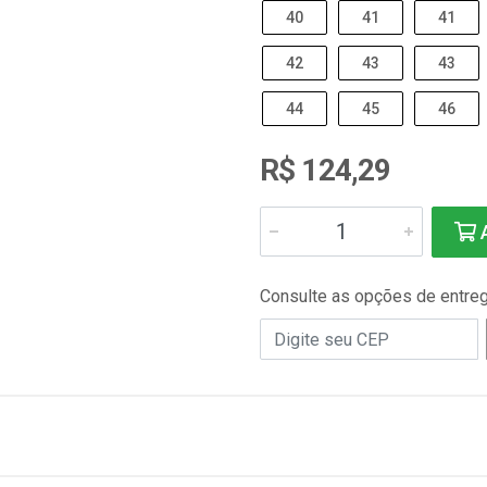
40
41
41
42
43
43
44
45
46
R$ 124,29
A
Consulte as opções de entre