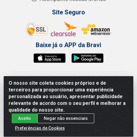
Site Seguro
Baixe já o APP da Bravi
Bravi Consumíveis de Higiene e Descartáveis EIRELI -
O nosso site coleta cookies próprios e de
CNPJ 19.457.137/0001-06
terceiros para proporcionar uma experiência
Av. Sul Gov. Cid Sampaio, 3125 - Galpão 000A -
personalizada ao usuário, apresentar publicidade
Imbiribeira - Recife/PE - CEP 51.150-010
relevante de acordo com o seu perfil e melhorar a
qualidade do nosso site.
Aceito
Negar não essenciais
Preferências de Cookies