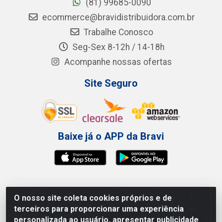
(81) 99685-0090
ecommerce@bravidistribuidora.com.br
Trabalhe Conosco
Seg-Sex 8-12h / 14-18h
Acompanhe nossas ofertas
Site Seguro
Baixe já o APP da Bravi
Bravi Consumíveis de Higiene e Descartáveis EIRELI -
O nosso site coleta cookies próprios e de
CNPJ 19.457.137/0001-06
terceiros para proporcionar uma experiência
Av. Sul Gov. Cid Sampaio, 3125 - Galpão 000A -
personalizada ao usuário, apresentar publicidade