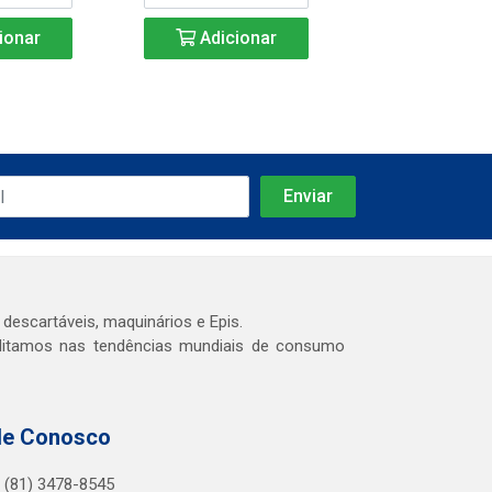
ionar
Adicionar
Adicio
 descartáveis, maquinários e Epis.
editamos nas tendências mundiais de consumo
le Conosco
(81) 3478-8545