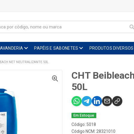
LAVANDERIA
PAPÉIS E SABONETES
PRODUTOS DIVERSOS
LEACH NET NEUTRALIZANTE 50L
CHT Beibleach
50L
Em Estoque
Código: 5018
Código NCM: 28321010