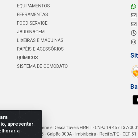
EQUIPAMENTOS
FERRAMENTAS
FOOD SERVICE
JARDINAGEM
LIXEIRAS E MÁQUINAS
PAPÉIS E ACESSÓRIOS
Si
QUÍMICOS
SISTEMA DE COMODATO
Ba
para
io, apresentar
vi Consumíveis de Higiene e Descartáveis EIRELI - CNPJ 19.457.137/000
elhorar a
Gov. Cid Sampaio, 3125 - Galpão 000A - Imbiribeira - Recife/PE - CEP 5