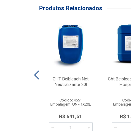
Produtos Relacionados
ante De Lavanderia
CHT Beibleach Net
Cht Beiblea
Líquido Becker
Neutralizante 20l
Hospi
ódigo: 580
Código: 4651
Códi
gem: GL - 1X20L
Embalagem: UN - 1X20L
Embalagem
uto Esgotado
R$ 641,51
R$ 1