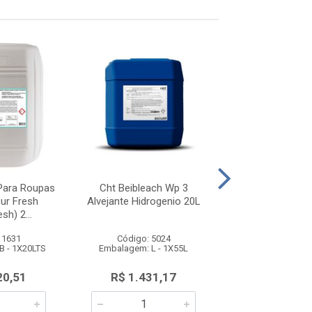
 Para Roupas
Cht Beibleach Wp 3
Neutralizante Ne
ur Fresh
Alvejante Hidrogenio 20L
500ml Spar
sh) 2...
 1631
Código: 5024
Código: 55
B - 1X20LTS
Embalagem: L - 1X55L
Embalagem: BB -
20,51
R$ 1.431,17
R$ 71,5