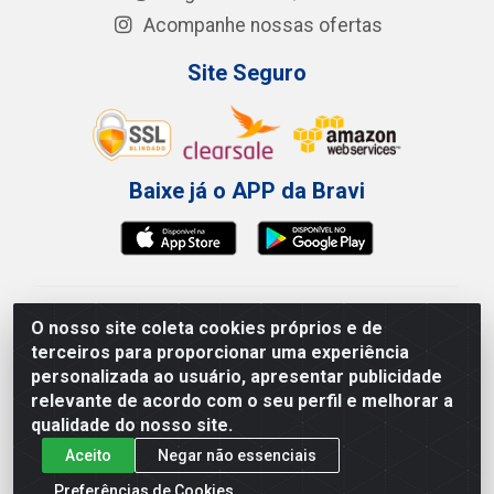
Acompanhe nossas ofertas
Site Seguro
Baixe já o APP da Bravi
Bravi Consumíveis de Higiene e Descartáveis EIRELI -
O nosso site coleta cookies próprios e de
CNPJ 19.457.137/0001-06
terceiros para proporcionar uma experiência
Av. Sul Gov. Cid Sampaio, 3125 - Galpão 000A -
personalizada ao usuário, apresentar publicidade
Imbiribeira - Recife/PE - CEP 51.150-010
relevante de acordo com o seu perfil e melhorar a
qualidade do nosso site.
Aceito
Negar não essenciais
Preferências de Cookies