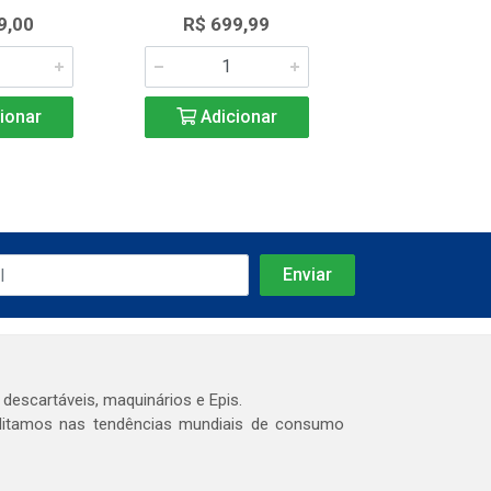
9,00
R$ 699,99
R$ 650,
ionar
Adicionar
Adicio
 descartáveis, maquinários e Epis.
editamos nas tendências mundiais de consumo