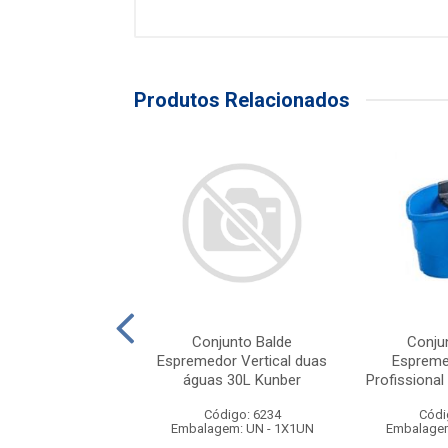
Produtos Relacionados
Sem Espremedor
Conjunto Balde
Conju
rde 12l Tts
Espremedor Vertical duas
Espreme
águas 30L Kunber
Profissional 
ódigo: 2428
Código: 6234
Códi
gem: UN - 1X1UN
Embalagem: UN - 1X1UN
Embalagem
duto Esgotado