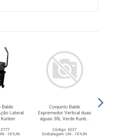
 Balde
Conjunto Balde
Conjunto B
ção Lateral
Espremedor Vertical duas
Espremedor Du
 Kunber
águas 30L Verde Kunb...
Espremedor Ação 
 3777
Código: 6237
Código: 53
UN - 1X1UN
Embalagem: UN - 1X1UN
Embalagem: UN 