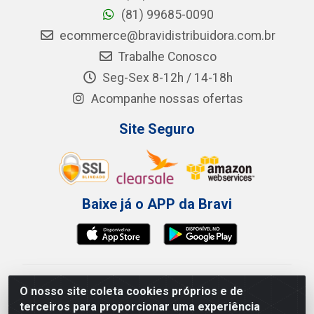
(81) 99685-0090
ecommerce@bravidistribuidora.com.br
Trabalhe Conosco
Seg-Sex 8-12h / 14-18h
Acompanhe nossas ofertas
Site Seguro
Baixe já o APP da Bravi
Bravi Consumíveis de Higiene e Descartáveis EIRELI -
O nosso site coleta cookies próprios e de
CNPJ 19.457.137/0001-06
terceiros para proporcionar uma experiência