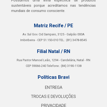
Possuímos uma linha específica de produtos
sustentáveis porque acreditamos nas tendências
mundiais de consumo consciente.
Matriz Recife / PE
Av. Sul Gov. Cid Sampaio, 3125 - Galpão 000A
Imbiribeira - CEP 51.150-010 TEL.: (81) 3478-8545
Filial Natal / RN
Rua Pastor Manoel Leão, 1294 - Candelária, Natal - RN
CEP 59066-240 Telefone.: (84) 3190-1138
Políticas Bravi
ENTREGA
TROCAS E DEVOLUÇÕES
PRIVACIDADE