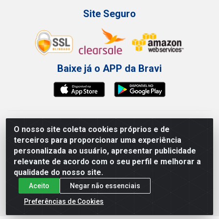
Site Seguro
Baixe já o APP da Bravi
Bravi Consumíveis de Higiene e Descartáveis EIRELI - CNPJ
O nosso site coleta cookies próprios e de
19.457.137/0001-06
terceiros para proporcionar uma experiência
Av. Sul Gov. Cid Sampaio, 3125 - Galpão 000A - Imbiribeira -
personalizada ao usuário, apresentar publicidade
Recife/PE - CEP 51.150-010
relevante de acordo com o seu perfil e melhorar a
qualidade do nosso site.
Aceito
Negar não essenciais
Preferências de Cookies