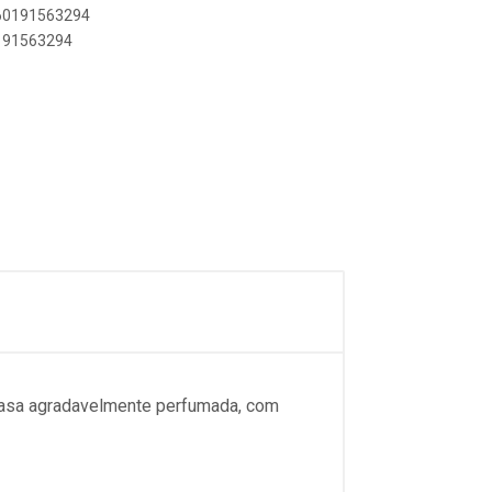
060191563294
0191563294
casa agradavelmente perfumada, com