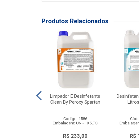
Produtos Relacionados
fetante Vulcan
Limpador E Desinfetante
Desinfetant
rado Plus Floral
Clean By Peroxy Spartan
Litro
Becker
ódigo: 323
Código: 1586
Códi
agem: BB - 1X5L
Embalagem: UN - 1X5LTS
Embalagem
$ 238,13
R$ 233,00
R$ 