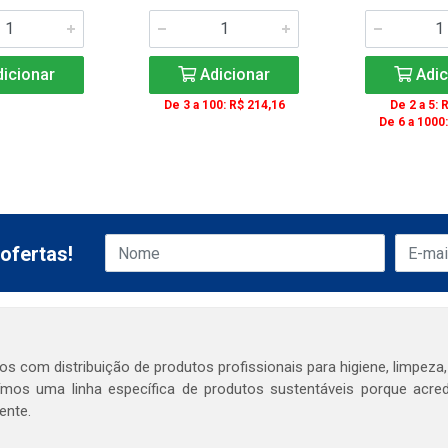
icionar
Adicionar
Adic
De 3 a 100: R$ 214,16
De 2 a 5: 
De 6 a 1000
ofertas!
s com distribuição de produtos profissionais para higiene, limpeza,
mos uma linha específica de produtos sustentáveis porque acr
ente.