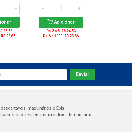
ionar
Adicionar
Adicio
R$ 26,53
De 2 a 5: R$ 26,53
: R$ 23,86
De 6 a 1000: R$ 23,86
 descartáveis, maquinários e Epis.
editamos nas tendências mundiais de consumo