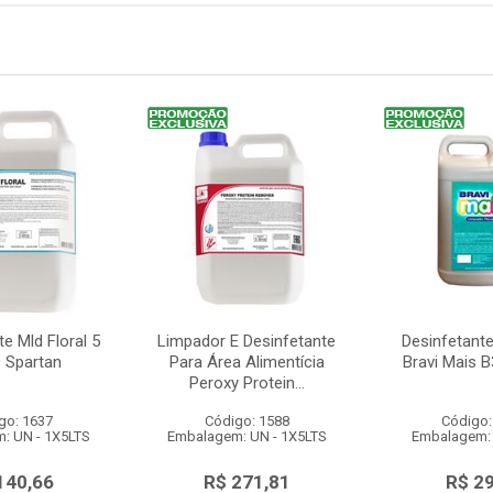
e Mld Floral 5
Limpador E Desinfetante
Desinfetant
s Spartan
Para Área Alimentícia
Bravi Mais B
Peroxy Protein...
go: 1637
Código: 1588
Código:
: UN - 1X5LTS
Embalagem: UN - 1X5LTS
Embalagem: 
140,66
R$ 271,81
R$ 2