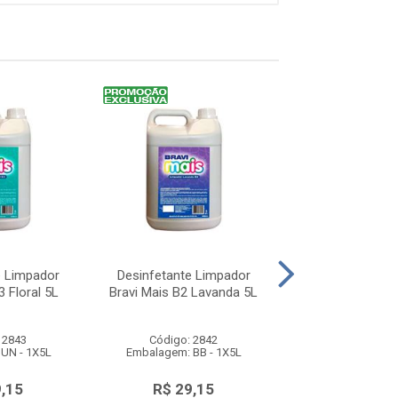
e Limpador
Desinfetante Limpador
Desinfetante L
3 Floral 5L
Bravi Mais B2 Lavanda 5L
Floral Bravi
 2843
Código: 2842
Código: 2
UN - 1X5L
Embalagem: BB - 1X5L
Embalagem: BB
9,15
R$ 29,15
R$ 51,8