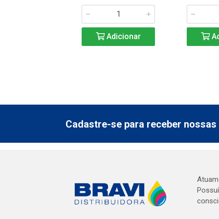
Adicionar
Adicionar
Ad
Cadastre-se para receber nossas 
Atuamo
Possuí
consci