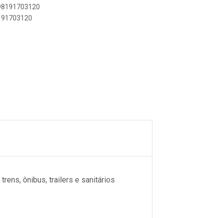
898191703120
8191703120
rens, ônibus, trailers e sanitários