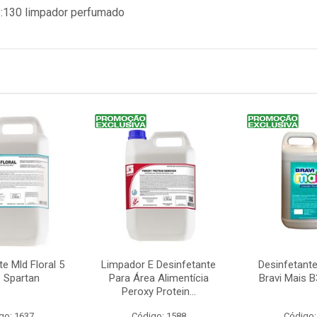
1:130 limpador perfumado
e Mld Floral 5
Limpador E Desinfetante
Desinfetant
s Spartan
Para Área Alimentícia
Bravi Mais B
Peroxy Protein...
go: 1637
Código: 1588
Código: