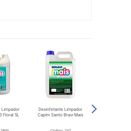
e Limpador
Desinfetante Limpador
Desinfetante L
3 Floral 5L
Capim Santo Bravi Mais
Bravi Mais B2 L
 2843
Código: 247
Código: 28