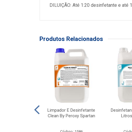
DILUIÇÃO: Até 1:20 desinfetante e até 
Produtos Relacionados
fetante Vulcan
Limpador E Desinfetante
Desinfetant
rado Plus Floral
Clean By Peroxy Spartan
Litro
Becker
ódigo: 323
Código: 1586
Códi