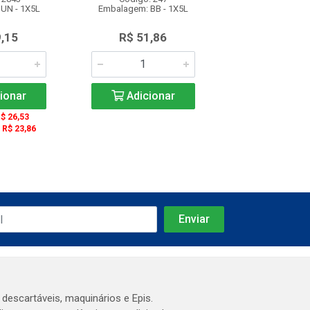
UN - 1X5L
Embalagem: BB - 1X5L
Embalagem: BB
9,15
R$ 51,86
R$ 29,1
ionar
Adicionar
Adicio
R$ 26,53
De 2 a 5: R$ 
: R$ 23,86
De 6 a 1000: R$
 descartáveis, maquinários e Epis.