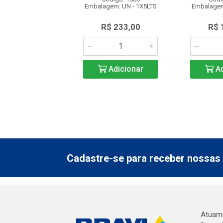
agem: BB - 1X5L
Embalagem: UN - 1X5LTS
Embalagem
$ 238,13
R$ 233,00
R$ 
Adicionar
Adicionar
Ad
Cadastre-se para receber nossas 
Atuamo