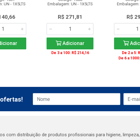
: UN - 1X5LTS
Embalagem: UN - 1X5LTS
Embalagem: 
140,66
R$ 271,81
R$ 2
icionar
Adicionar
Adic
De 3 a 100: R$ 214,16
De 2 a 5: 
De 6 a 1000
ofertas!
s com distribuição de produtos profissionais para higiene, limpeza,