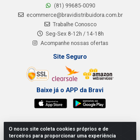
(81) 99685-0090
ecommerce@bravidistribuidora.com.br
Trabalhe Conosco
Seg-Sex 8-12h / 14-18h
Acompanhe nossas ofertas
Site Seguro
Baixe já o APP da Bravi
Bravi Consumíveis de Higiene e Descartáveis EIRELI -
O nosso site coleta cookies próprios e de
CNPJ 19.457.137/0001-06
terceiros para proporcionar uma experiência
Av. Sul Gov. Cid Sampaio, 3125 - Galpão 000A -