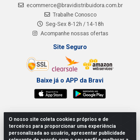
ecommerce@bravidistribuidora.com.br
Trabalhe Conosco
Seg-Sex 8-12h / 14-18h
Acompanhe nossas ofertas
Site Seguro
Baixe já o APP da Bravi
Bravi Consumíveis de Higiene e Descartáveis EIRELI -
O nosso site coleta cookies próprios e de
CNPJ 19.457.137/0001-06
terceiros para proporcionar uma experiência
Av. Sul Gov. Cid Sampaio, 3125 - Galpão 000A -
personalizada ao usuário, apresentar publicidade
Imbiribeira - Recife/PE - CEP 51.150-010
relevante de acordo com o seu perfil e melhorar a