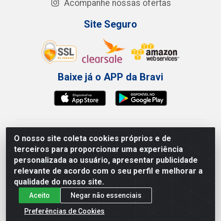
Acompanhe nossas ofertas
Site Seguro
Baixe já o APP da Bravi
Bravi Consumíveis de Higiene e Descartáveis EIRELI -
O nosso site coleta cookies próprios e de
CNPJ 19.457.137/0001-06
terceiros para proporcionar uma experiência
Av. Sul Gov. Cid Sampaio, 3125 - Galpão 000A -
personalizada ao usuário, apresentar publicidade
Imbiribeira - Recife/PE - CEP 51.150-010
relevante de acordo com o seu perfil e melhorar a
qualidade do nosso site.
Aceito
Negar não essenciais
Preferências de Cookies