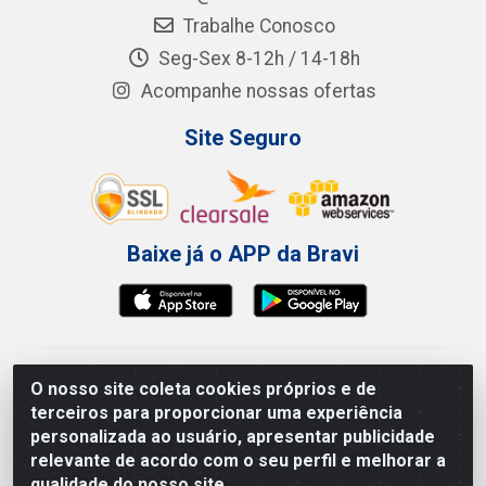
Trabalhe Conosco
Seg-Sex 8-12h / 14-18h
Acompanhe nossas ofertas
Site Seguro
Baixe já o APP da Bravi
Bravi Consumíveis de Higiene e Descartáveis EIRELI -
O nosso site coleta cookies próprios e de
CNPJ 19.457.137/0001-06
terceiros para proporcionar uma experiência
Av. Sul Gov. Cid Sampaio, 3125 - Galpão 000A -
personalizada ao usuário, apresentar publicidade
Imbiribeira - Recife/PE - CEP 51.150-010
relevante de acordo com o seu perfil e melhorar a
qualidade do nosso site.