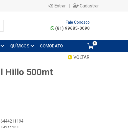
|
Entrar
Cadastrar
Fale Conosco
(81) 99685-0090
0
QUÍMICOS
COMODATO
VOLTAR
il Hillo 500mt
896444211194
6444211194