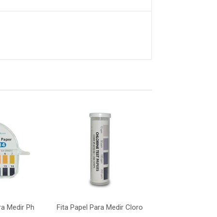
ra Medir Ph
Fita Papel Para Medir Cloro
Fita Papel Para 