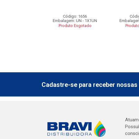
ódigo: 1662
Código: 1656
Códi
gem: UN - 1X1UN
Embalagem: UN - 1X1UN
Embalagem
uto Esgotado
Produto Esgotado
Produt
Cadastre-se para receber nossas 
Atuamo
Possuí
consci