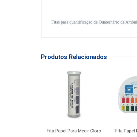
Fitas para quantificação de Quaternário de Amôn
Produtos Relacionados
el Para Medir Ph
Fita Papel Para Medir Cloro
Fita Papel