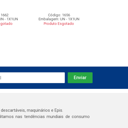
 1662
Código: 1656
Código: 16
UN - 1X1UN
Embalagem: UN - 1X1UN
Embalagem: UN 
sgotado
Produto Esgotado
Produto Esgo
 descartáveis, maquinários e Epis.
editamos nas tendências mundiais de consumo