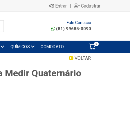
|
Entrar
Cadastrar
Fale Conosco
(81) 99685-0090
0
QUÍMICOS
COMODATO
VOLTAR
a Medir Quaternário