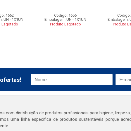
go: 1662
Código: 1656
Código:
: UN - 1X1UN
Embalagem: UN - 1X1UN
Embalagem: 
o Esgotado
Produto Esgotado
Produto E
ofertas!
s com distribuição de produtos profissionais para higiene, limpeza,
mos uma linha específica de produtos sustentáveis porque acr
ente.