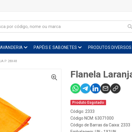
LAVANDERIA
PAPÉIS E SABONETES
PRODUTOS DIVERSOS
JA P 28X48
Flanela Laranj
Produto Esgotado
Código: 2333
Código NCM: 63071000
Código de Barras da Caixa: 2333
Embalagem: UN - 1X1UN