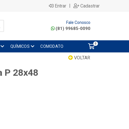
|
Entrar
Cadastrar
Fale Conosco
(81) 99685-0090
0
QUÍMICOS
COMODATO
VOLTAR
a P 28x48