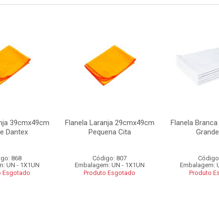
anja 39cmx49cm
Flanela Laranja 29cmx49cm
Flanela Branc
e Dantex
Pequena Cita
Grande
go: 868
Código: 807
Código
: UN - 1X1UN
Embalagem: UN - 1X1UN
Embalagem: 
o Esgotado
Produto Esgotado
Produto E