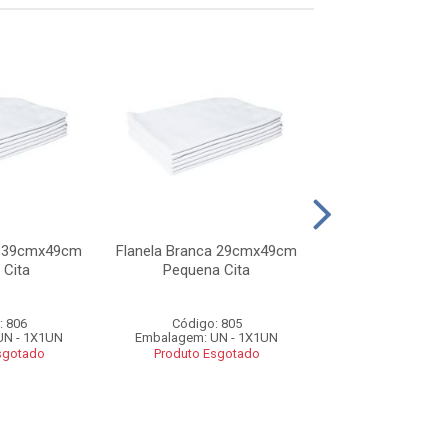
a 39cmx49cm
Flanela Branca 29cmx49cm
Flanela Lara
 Cita
Pequena Cita
38cmx58cm 
Margarid
: 806
Código: 805
Código: 7
UN - 1X1UN
Embalagem: UN - 1X1UN
Embalagem: UN 
sgotado
Produto Esgotado
Produto Esg