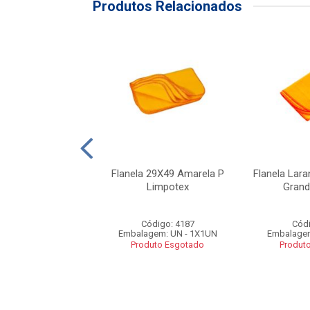
Produtos Relacionados
 Branca G 38x58
Flanela 29X49 Amarela P
Flanela Lar
Limpotex
Grand
ódigo: 2331
Código: 4187
Códi
gem: UN - 1X1UN
Embalagem: UN - 1X1UN
Embalagem
duto Esgotado
Produto Esgotado
Produt