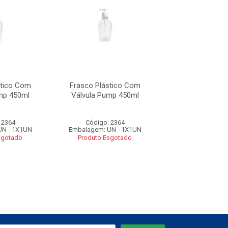
stico Com
Frasco Plástico Com
Frasco Plásti
mp 450ml
Válvula Pump 450ml
Válvula Pump
 2364
Código: 2364
Código: 23
UN - 1X1UN
Embalagem: UN - 1X1UN
Embalagem: UN 
sgotado
Produto Esgotado
Produto Esgo