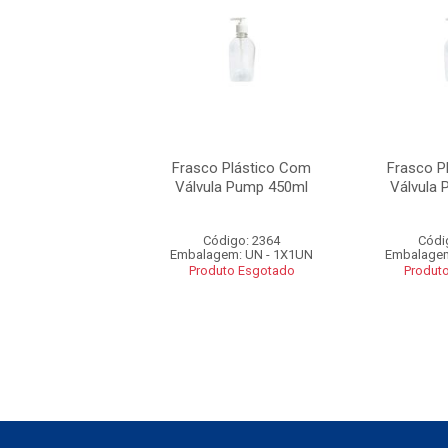
o Plástico Com
Frasco Plástico Com
Frasco P
la Pump 450ml
Válvula Pump 450ml
Válvula
ódigo: 2364
Código: 2364
Códi
gem: UN - 1X1UN
Embalagem: UN - 1X1UN
Embalagem
uto Esgotado
Produto Esgotado
Produt