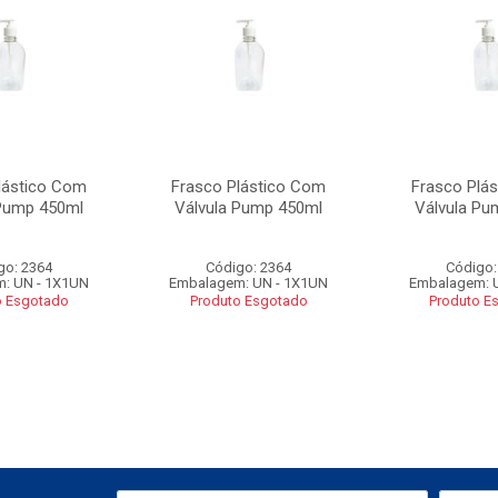
lástico Com
Frasco Plástico Com
Frasco Plá
 Pump 450ml
Válvula Pump 450ml
Válvula Pu
go: 2364
Código: 2364
Código:
: UN - 1X1UN
Embalagem: UN - 1X1UN
Embalagem: 
o Esgotado
Produto Esgotado
Produto E