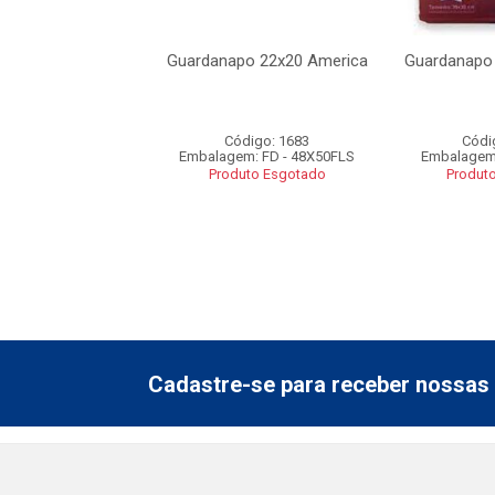
apo Thaty 14x14
Guardanapo 22x20 America
Guardanapo
Bonipel
ódigo: 863
Código: 1683
Códi
em: FD - 1X20FD
Embalagem: FD - 48X50FLS
Embalagem:
uto Esgotado
Produto Esgotado
Produt
Cadastre-se para receber nossas 