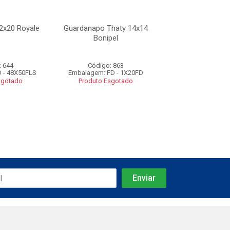
2x20 Royale
Guardanapo Thaty 14x14
Guardanapo 22x2
Bonipel
: 644
Código: 863
Código: 16
 - 48X50FLS
Embalagem: FD - 1X20FD
Embalagem: FD - 
sgotado
Produto Esgotado
Produto Esgo