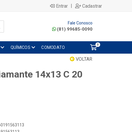
|
Entrar
Cadastrar
Fale Conosco
(81) 99685-0090
0
QUÍMICOS
COMODATO
VOLTAR
iamante 14x13 C 20
060191563113
0191563113