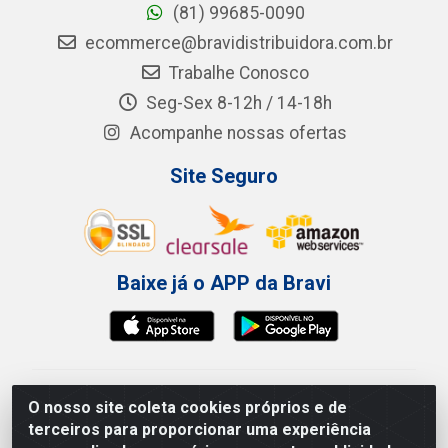
(81) 99685-0090
ecommerce@bravidistribuidora.com.br
Trabalhe Conosco
Seg-Sex 8-12h / 14-18h
Acompanhe nossas ofertas
Site Seguro
Baixe já o APP da Bravi
Bravi Consumíveis de Higiene e Descartáveis EIRELI -
O nosso site coleta cookies próprios e de
CNPJ 19.457.137/0001-06
terceiros para proporcionar uma experiência
Av. Sul Gov. Cid Sampaio, 3125 - Galpão 000A -