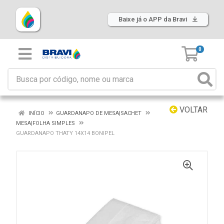
Baixe já o APP da Bravi
0
VOLTAR
INÍCIO
GUARDANAPO DE MESA|SACHET
MESA|FOLHA SIMPLES
GUARDANAPO THATY 14X14 BONIPEL